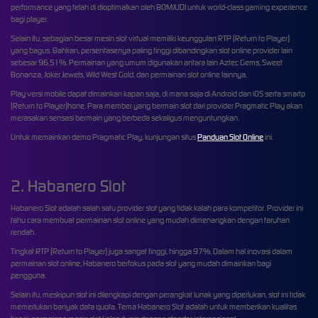
performance yang telah di dioptimalkan oleh BOMJUDI untuk world-class gaming experience
bagi player.
Selain itu, sebagian besar mesin slot virtual memiliki keunggulan RTP (Return to Player)
yang bagus. Bahkan, persentasenya paling tinggi dibandingkan slot online provider lain
sebesar 96,51%. Permainan yang umum digunakan antara lain Aztec Gems, Sweet
Bonanza, Joker Jewels, Wild West Gold, dan permainan slot online lainnya.
Play versi mobile dapat dimainkan kapan saja, di mana saja di Android dan iOS serta smartp
(Return to Player)hone. Para member yang bermain slot dari provider Pragmatic Play akan
merasakan sensasi bermain yang berbeda sekaligus menguntungkan.
Untuk memainkan demo Pragmatic Play, kunjungan situs
Panduan Slot Online
ini.
2. Habanero Slot
Habanero Slot adalah salah satu provider slot yang tidak kalah para kompetitor. Provider ini
tahu cara membuat permainan slot online yang mudah dimenangkan dengan taruhan
rendah.
Tingkat RTP (Return to Player) juga sangat tinggi, hingga 97%. Dalam hal inovasi dalam
permainan slot online, Habanero berfokus pada slot yang mudah dimainkan bagi
pengguna.
Selain itu, meskipun slot ini dilengkapi dengan perangkat lunak yang diperlukan, slot ini tidak
memerlukan banyak data quota. Tema Habanero Slot adalah untuk memberikan kualitas