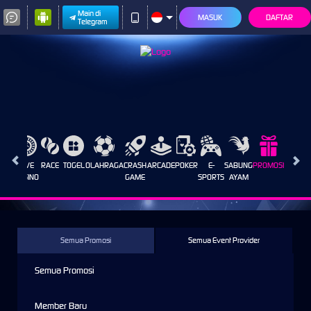
Main di
MASUK
DAFTAR
Telegram
LOTS
LIVE
RACE
TOGEL
OLAHRAGA
CRASH
ARCADE
POKER
E-
SABUNG
PROMOSI
CASINO
GAME
SPORTS
AYAM
Semua Promosi
Semua Event Provider
Semua Promosi
Member Baru