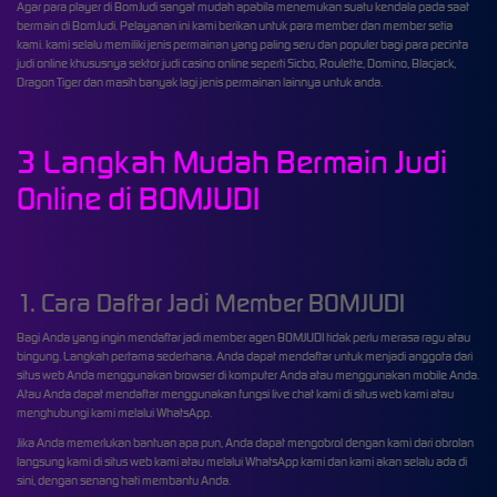
Agar para player di BomJudi sangat mudah apabila menemukan suatu kendala pada saat
bermain di BomJudi. Pelayanan ini kami berikan untuk para member dan member setia
kami. kami selalu memiliki jenis permainan yang paling seru dan populer bagi para pecinta
judi online khususnya sektor judi casino online seperti Sicbo, Roulette, Domino, Blacjack,
Dragon Tiger dan masih banyak lagi jenis permainan lainnya untuk anda.
3 Langkah Mudah Bermain Judi
Online di BOMJUDI
1. Cara Daftar Jadi Member BOMJUDI
Bagi Anda yang ingin mendaftar jadi member agen BOMJUDI tidak perlu merasa ragu atau
bingung. Langkah pertama sederhana. Anda dapat mendaftar untuk menjadi anggota dari
situs web Anda menggunakan browser di komputer Anda atau menggunakan mobile Anda.
Atau Anda dapat mendaftar menggunakan fungsi live chat kami di situs web kami atau
menghubungi kami melalui WhatsApp.
Jika Anda memerlukan bantuan apa pun, Anda dapat mengobrol dengan kami dari obrolan
langsung kami di situs web kami atau melalui WhatsApp kami dan kami akan selalu ada di
sini, dengan senang hati membantu Anda.