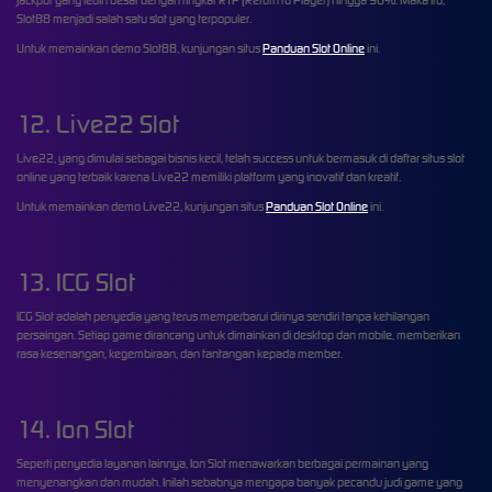
Slot88 menjadi salah satu slot yang terpopuler.
Untuk memainkan demo Slot88, kunjungan situs
Panduan Slot Online
ini.
12. Live22 Slot
Live22, yang dimulai sebagai bisnis kecil, telah success untuk bermasuk di daftar situs slot
online yang terbaik karena Live22 memiliki platform yang inovatif dan kreatif.
Untuk memainkan demo Live22, kunjungan situs
Panduan Slot Online
ini.
13. ICG Slot
ICG Slot adalah penyedia yang terus memperbarui dirinya sendiri tanpa kehilangan
persaingan. Setiap game dirancang untuk dimainkan di desktop dan mobile, memberikan
rasa kesenangan, kegembiraan, dan tantangan kepada member.
14. Ion Slot
Seperti penyedia layanan lainnya, Ion Slot menawarkan berbagai permainan yang
menyenangkan dan mudah. Inilah sebabnya mengapa banyak pecandu judi game yang