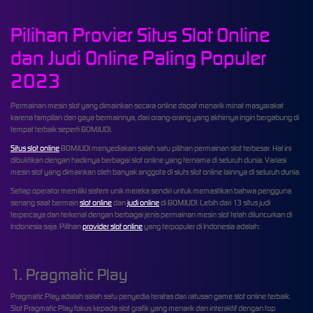
Pilihan Provier Situs Slot Online
dan Judi Online Paling Populer
2023
Permainan mesin slot yang dimainkan secara online dapat menarik minat masyarakat
karena tampilan dan gaya bermainnya, dari orang-orang yang akhirnya ingin bergabung di
tempat terbaik seperti BOMJUDI.
Situs slot online
BOMJUDI menyediakan salah satu pilihan permainan slot terbesar. Hal ini
dibuktikan dengan hadirnya berbagai slot online yang ternama di seluruh dunia. Variasi
mesin slot yang dimainkan oleh banyak anggota di siuts slot online lainnya di seluruh dunia.
Setiap operator memiliki sistem unik mereka sendiri untuk memastikan bahwa pengguna
senang saat bermain
slot online
dan
judi online
di BOMJUDI. Lebih dari 13 situs judi
terpercaya dan terkenal dengan berbagai jenis permainan mesin slot telah diluncurkan di
Indonesia saja. Pilihan
provider slot online
yang terpopuler di Indonesia adalah:
1. Pragmatic Play
Pragmatic Play adalah salah satu penyedia teratas dari ratusan game slot online terbaik.
Slot Pragmatic Play fokus kepada slot grafik yang menarik dan interaktif dengan top