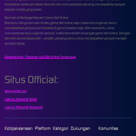
merasakan keseruan dalam bermain dan memperbesar peluang mendapatkan jackpot,
siapkan modal yang besar.
Bermain di Berbagai Macam Game Slot Online
Jika kamu hanya bermain di satu game slot online saja, maka kemungkinan kamu
mendapatkan jackpot pun terbatas di game tersebut saja. Oleh karena itu, untuk
memperbesar kemungkinan jackpot, maka bermainlah di banyak game slot online. Dengan
bermain secara berpindah – pindah, peluang kamu untuk mendapatkan jackpot menjadi
semakin besar
DapetJackpot - Panduan Judi Slot Online Terpercaya
Situs Official:
sloopysgrill.com
LINK ALTERNATIF BOM
LINK ALTERNATIF BOMJUDI
Kebijaksanaan
Platform
Kategori
Dukungan
Komunitas