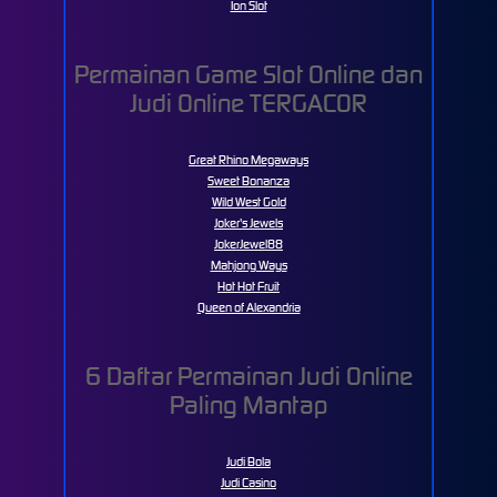
Ion Slot
Permainan Game Slot Online dan
Judi Online TERGACOR
Great Rhino Megaways
Sweet Bonanza
Wild West Gold
Joker's Jewels
JokerJewel88
Mahjong Ways
Hot Hot Fruit
Queen of Alexandria
6 Daftar Permainan Judi Online
Paling Mantap
Judi Bola
Judi Casino