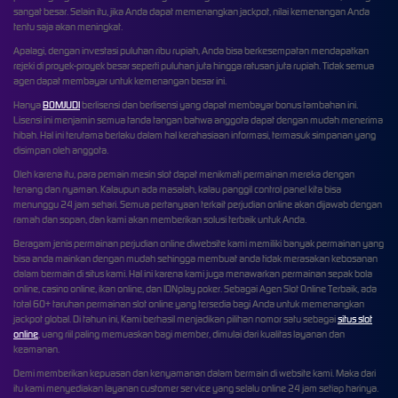
sangat besar. Selain itu, jika Anda dapat memenangkan jackpot, nilai kemenangan Anda
tentu saja akan meningkat.
Apalagi, dengan investasi puluhan ribu rupiah, Anda bisa berkesempatan mendapatkan
rejeki di proyek-proyek besar seperti puluhan juta hingga ratusan juta rupiah. Tidak semua
agen dapat membayar untuk kemenangan besar ini.
Hanya
BOMJUDI
berlisensi dan berlisensi yang dapat membayar bonus tambahan ini.
Lisensi ini menjamin semua tanda tangan bahwa anggota dapat dengan mudah menerima
hibah. Hal ini terutama berlaku dalam hal kerahasiaan informasi, termasuk simpanan yang
disimpan oleh anggota.
Oleh karena itu, para pemain mesin slot dapat menikmati permainan mereka dengan
tenang dan nyaman. Kalaupun ada masalah, kalau panggil control panel kita bisa
menunggu 24 jam sehari. Semua pertanyaan terkait perjudian online akan dijawab dengan
ramah dan sopan, dan kami akan memberikan solusi terbaik untuk Anda.
Beragam jenis permainan perjudian online diwebsite kami memiliki banyak permainan yang
bisa anda mainkan dengan mudah sehingga membuat anda tidak merasakan kebosanan
dalam bermain di situs kami. Hal ini karena kami juga menawarkan permainan sepak bola
online, casino online, ikan online, dan IDNplay poker. Sebagai Agen Slot Online Terbaik, ada
total 60+ taruhan permainan slot online yang tersedia bagi Anda untuk memenangkan
jackpot global. Di tahun ini, Kami berhasil menjadikan pilihan nomor satu sebagai
situs slot
online
, uang riil paling memuaskan bagi member, dimulai dari kualitas layanan dan
keamanan.
Demi memberikan kepuasan dan kenyamanan dalam bermain di website kami. Maka dari
itu kami menyediakan layanan customer service yang selalu online 24 jam setiap harinya.