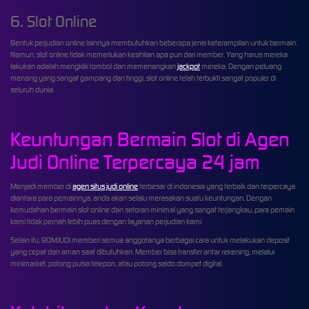
6. Slot Online
Bentuk perjudian online lainnya membutuhkan beberapa jenis keterampilan untuk bermain.
Namun, slot online tidak memerlukan keahlian apa pun dari member. Yang harus mereka
lakukan adalah mengklik tombol dan memenangkan
jackpot
mereka. Dengan peluang
menang yang sangat gampang dan tinggi, slot online telah terbukti sangat populer di
seluruh dunia.
Keuntungan Bermain Slot di Agen
Judi Online Terpercaya 24 jam
Menjadi member di
agen situs judi online
terbesar di indonesia yang terbaik dan terpercaya
diantara para pemainnya, anda akan selalu merasakan suatu keuntungan. Dengan
kemudahan bermain slot online dan setoran minimal yang sangat terjangkau, para pemain
kami tidak pernah lebih puas dengan layanan perjudian kami.
Selain itu, BOMJUDI memberi semua anggotanya berbagai cara untuk melakukan deposit
yang cepat dan aman saat dibutuhkan. Member bisa transfer antar rekening, melalui
minimarket, potong pulsa telepon, atau potong saldo dompet digital.