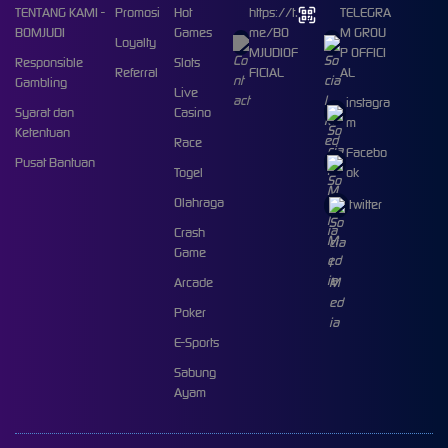
TENTANG KAMI -
Promosi
Hot
https://t.
TELEGRA
BOMJUDI
Games
me/BO
M GROU
Loyalty
MJUDIOF
P OFFICI
Responsible
Slots
Referral
FICIAL
AL
Gambling
Live
instagra
Syarat dan
Casino
m
Ketentuan
Race
Facebo
Pusat Bantuan
Togel
ok
Olahraga
twitter
Crash
Game
Arcade
Poker
E-Sports
Sabung
Ayam