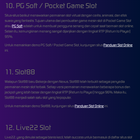
10. PG Soft / Pocket Game Slot
Situs-situs berikut menawarkan permainan slot virtual dengan cerita, animasi, dan efek
suara yang fantastis. Tujuan utama dari pembuatan game mesin slot di Pocket Game Slot
atau
PG Soft
adalah untuk membuat pengguna senang dan cepat saat bermain slot online.
Selain itu, kemungkinan menang sangat dijanjikan dengan tingkat RTP (Return to Player)
95%.
Untuk memainkan demo PG Soft/ Pocket Game Slot, kunjungan situs
Panduan Slot Online
ini.
11. Slot88
Walapun Slot88 baru Bekerja dengan Nexus, Slot88 telah terbukti sebagai penyedia
permainan mesin slot terbaik. Setiap versi permainan menawarkan beberapa bonus dan
jackpot yang lebih besar dengan tingkat RTP (Return to Player) hingga 96%. Maka itu,
Slot88 menjadi salah satu slot yang terpopuler.
Untuk memainkan demo Slot88, kunjungan situs
Panduan Slot Online
ini.
12. Live22 Slot
Live22, yang dimulai sebagai bisnis kecil, telah success untuk bermasuk di daftar situs slot