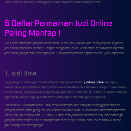
untuk memiliki peluang tertinggi untuk mendapatkan kemenangan besar.
6 Daftar Permainan Judi Online
Paling Mantap !
Jika Anda tertarik dengan perjudian online, di sini, di BOMJUDI, kami menyediakan layanan
judi online terbaik di luar sana. Dengan hanya satu akun, Anda dapat memainkan layanan
judi online yang terbaik dan terpopuler. Berikut kami berikan kepada Anda 6 judi terpopuler:
1. Judi Bola
Layanan judi online yang terfavorit selain slot online adalah
judi bola online
atau yang
dikenal sebagai sportsbook. Permainan ini menawarkan cara bermain dengan memprediksi
tim manakah yang akan menang dan menjadi juara. Dalam hal ini, BOMJUDI dikenal sebagai
agen bola yang mampu memberikan berbagai jenis taruhan yang terpopuler.
Judi bola di BOMJUDI terkenal untuk memiliki standar dan integritas tertinggi di Indonesia,
dengan kesempatan yang adil untuk setiap pemain. Namun, kami tidak membatasi pemain
untuk perjudian sepak bola. Di BOMJUDI kami menyediakan beberapa perjudian olahraga
yang berbeda seperti hoki es, balapmotor, tenis meja, polo air, bola voli, football Australia,
golf, hurling, dan sebagainya.