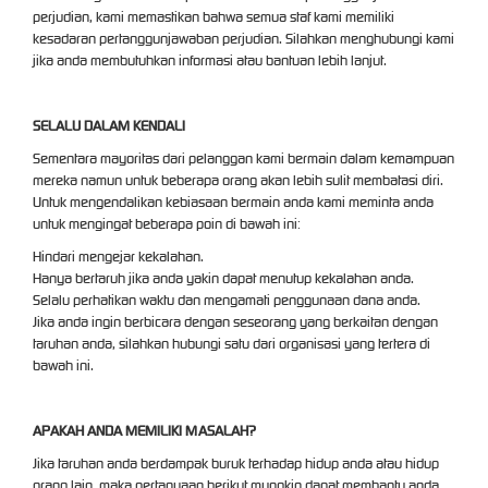
perjudian, kami memastikan bahwa semua staf kami memiliki
kesadaran pertanggunjawaban perjudian. Silahkan menghubungi kami
jika anda membutuhkan informasi atau bantuan lebih lanjut.
SELALU DALAM KENDALI
Sementara mayoritas dari pelanggan kami bermain dalam kemampuan
mereka namun untuk beberapa orang akan lebih sulit membatasi diri.
Untuk mengendalikan kebiasaan bermain anda kami meminta anda
untuk mengingat beberapa poin di bawah ini:
Hindari mengejar kekalahan.
Hanya bertaruh jika anda yakin dapat menutup kekalahan anda.
Selalu perhatikan waktu dan mengamati penggunaan dana anda.
Jika anda ingin berbicara dengan seseorang yang berkaitan dengan
taruhan anda, silahkan hubungi satu dari organisasi yang tertera di
bawah ini.
APAKAH ANDA MEMILIKI MASALAH?
Jika taruhan anda berdampak buruk terhadap hidup anda atau hidup
orang lain, maka pertanyaan berikut mungkin dapat membantu anda