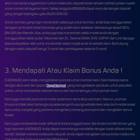
akan memaksa anggota kami untuk melakukan deposit besar ratusan bahkan jutaan rupiah
untuk menikmati layanan kami. Setiap anggota BOMJUDI dapat memulai dengan deposit
yang sangat terjangkau yaitu Rp50.000,00.
Untuk member yang ingin menambah saldonya untuk bermain, anda bisa menggunakan
beragam jenis bank lokal Indonesia yang sudah kami sediakan diantaranya seperti BCA,
BNI, BRI dan Mandiri. Atau anda juga bisa menambah saldo modal anda dengan
menggunakan saldo pulsa Telkomsel dan XL. Sarana DANA, OVO, GOPAY dan Link Aja juga
bisa anda jadikan alat untuk menambah saldo modal anda di website kami. Berhubung
dengan waktu deposit hanya 3 menit dan pembayaran selama 5 menit.
3. Mendapati Atau Klaim Bonus Anda !
Di BOMJUDI, kami selalu mengadakan promosi untuk member kami. Kami bekerja sama
dengan situs web lain seperti
DapetJackpot
, yang menyediakan panduan untuk perjudian
online, untuk memberikan setoran bonus dan bonus lainnya untuk pemain kami.
Kami juga memiliki promosi di media sosial kami serta situs web kami. Namun, promosi
khusus ini tidak akan berlangsung selamanya! Kunjungi website kami atau ikuti media sosial
kami untuk menjadi yang pertama mengetahui tentang promosi ini dan mengklaim bonus
Anda!
Kami juga menawarkan kode refferal di antara anggota kami. Jika Anda memiliki teman yang
ingin bermain di BOMJUDI, Anda dapat memintanya mendaftar dengan kode refferal Anda
sendiri. Setelah mereka melakukan deposit, Anda dapat mengklaim bonus Anda melalui live
chat kami atau hubungi kami dari WhatsApp!