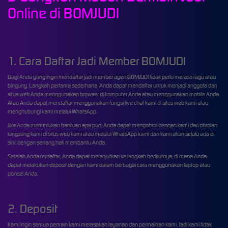
Online di BOMJUDI
1. Cara Daftar Jadi Member BOMJUDI
Bagi Anda yang ingin mendaftar jadi member agen BOMJUDI tidak perlu merasa ragu atau
bingung. Langkah pertama sederhana. Anda dapat mendaftar untuk menjadi anggota dari
situs web Anda menggunakan browser di komputer Anda atau menggunakan mobile Anda.
Atau Anda dapat mendaftar menggunakan fungsi live chat kami di situs web kami atau
menghubungi kami melalui WhatsApp.
Jika Anda memerlukan bantuan apa pun, Anda dapat mengobrol dengan kami dari obrolan
langsung kami di situs web kami atau melalui WhatsApp kami dan kami akan selalu ada di
sini, dengan senang hati membantu Anda.
Setelah Anda terdaftar, Anda dapat melanjutkan ke langkah berikutnya, di mana Anda
dapat melakukan deposit dengan kami dalam berbagai cara menggunakan laptop atau
ponsel Anda.
2. Deposit
Kami ingin semua pemain kami merasakan layanan dan permainan kami. Jadi kami tidak