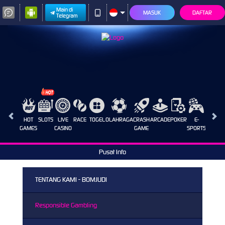
Main di
MASUK
DAFTAR
Telegram
HOT
SLOTS
LIVE
RACE
TOGEL
OLAHRAGA
CRASH
ARCADE
POKER
E-
SABUN
GAMES
CASINO
GAME
SPORTS
AYAM
Pusat Info
TENTANG KAMI - BOMJUDI
Responsible Gambling