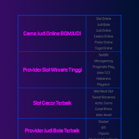
Slot Online
Judi Bola
Judi Online
Game Judi Online BOMJUDI
Casino Online
Poker Online
Togel Online
Slot88
Microgaming
Pragmatic Play
Provider Slot Winrate Tinggi
Joker123
Habanero
Playtech
Wild West Slot
Sweet Bonanza
Slot Gacor Terbaik
Aztec Gems
Great Rhino
Joker Jewel
Sbobet
BTi
Provider Judi Bola Terbaik
I-Sports