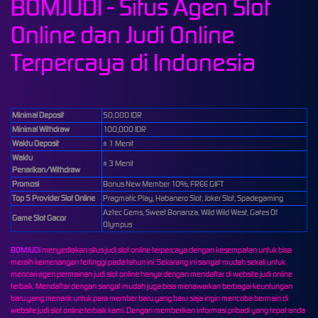
BOMJUDI - Situs Agen Slot
Online dan Judi Online
Terpercaya di Indonesia
Minimal Deposit
50,000 IDR
Minimal Withdraw
100,000 IDR
Waktu Deposit
± 1 Menit
Waktu
± 3 Menit
Penarikan/Withdraw
Promosi
Bonus New Member 10%, FREE GIFT
Top 5 Provider Slot Online
Pragmatic Play, Habanero Slot, Joker Slot, Spadegaming
Aztec Gems, Sweet Bonanza, Wild Wild West, Gates Of
Game Slot Gacor
Olympus
BOMJUDI
menyediakan situs judi slot online terpercaya dengan kesempatan untuk bisa
meraih kemenangan tertinggi pada tahun ini. Sekarang ini sangat mudah sekali untuk
mencari agen permainan judi slot online hanya dengan mendaftar di website judi online
terbaik. Mendaftar dengan sangat mudah juga bisa menawarkan berbagai keuntungan
baru yang menarik untuk para member baru yang baru saja ingin mencoba bermain di
website judi slot online terbaik kami. Dengan memberikan informasi pribadi yang tepat anda