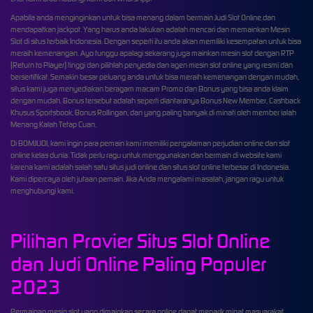
Apabila anda menginginkan untuk bisa menang dalam bermain Judi Slot Online dan
mendapatkan jackpot. Yang harus anda lakukan adalah mencari dan memainkan Mesin
Slot di situs terbaik Indonesia. Dengan seperti itu anda akan memiliki kesempatan untuk bisa
meraih kemenangan. Ayo tunggu apalagi sekarang juga mainkan mesin slot dengan RTP
(Return to Player) tinggi dan pilihlah penyedia dan agen mesin slot online yang resmi dan
bersertifikat. Semakin besar peluang anda untuk bisa meraih kemenangan dengan mudah,
situs kami juga menyediakan beragam macam Promo dan Bonus yang bisa anda klaim
dengan mudah. Bonus tersebut adalah seperti diantaranya Bonus New Member, Cashback
Khusus Sportsbook, Bonus Rollingan, dan yang paling banyak di minati oleh member ialah
Menang Kalah Tetap Cuan.
Di BOMJUDI, kami ingin para pemain kami memiliki pengalaman perjudian online dan slot
online kelas dunia. Tidak perlu ragu untuk menggunakan dan bermain di website kami
karena kami adalah salah satu situs judi online dan situs slot online terbesar di Indonesia.
Kami dipercaya oleh jutaan pemain. Jika Anda mengalami masalah, jangan ragu untuk
menghubungi kami.
Pilihan Provier Situs Slot Online
dan Judi Online Paling Populer
2023
Permainan mesin slot yang dimainkan secara online dapat menarik minat masyarakat