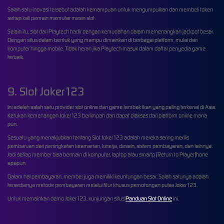
Salah satu inovasi tersebut adalah kemampuan untuk mengumpulkan dan membeli token
setiap kali pemain memutar mesin slot.
Selain itu, slot dari Playtech hadir dengan kemudahan dalam memenangkan jackpot besar.
Dengan situs dalam bentuk yang mampu dimainkan di berbagai platform, mulai dari
komputer hingga mobile. Tidak heran jika Playtech masuk dalam daftar penyedia game
terbaik.
9. Slot Joker123
Ini adalah salah satu provider slot online dan game tembak ikan yang paling terkenal di Asia.
Ketukan kemenangan Joker123 berlimpah dan dapat diakses dari platform online mana
pun.
Sesuatu yang menakjubkan tentang Slot Joker123 adalah mereka sering merilis
pembaruan dari peningkatan keamanan, kinerja, desain, sistem pembayaran, dan lainnya.
Jadi setiap member bisa bermain di komputer, laptop atau smartp (Return to Player)hone
apapun.
Dalam hal pembayaran, member juga memiliki keuntungan besar. Salah satunya adalah
tersedianya metode pembayaran melalui fitur khusus pemotongan pulsa Joker123.
Untuk memainkan demo Joker123, kunjungan situs
Panduan Slot Online
ini.