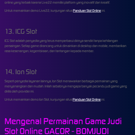
online yang terbaik karena Live22 memiliki platform yang inovatif dan kreatif.
Untuk memainkan demo Live22, kunjungan situs
Panduan Slot Online
ini.
13. ICG Slot
ICG Slot adalah penyedia yang terus memperbarui dirinya sendiri tanpa kehilangan
persaingan. Setiap game dirancang untuk dimainkan di desktop dan mobile, memberikan
rasa kesenangan, kegembiraan, dan tantangan kepada member.
14. Ion Slot
Seperti penyedia layanan lainnya, Ion Slot menawarkan berbagai permainan yang
menyenangkan dan mudah. Inilah sebabnya mengapa banyak pecandu judi game yang
dirilis oleh provider ini.
Untuk memainkan demo Ion Slot, kunjungan situs
Panduan Slot Online
ini.
Mengenal Permainan Game Judi
Slot Online GACOR - BOMJUDI