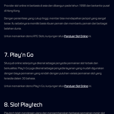
Provider slot online ini berbasis di asia dan dibangun pada tahun 1998 dan berkantor pusat
di Hong Kong.
Dengan persentase yang cukup tinggi, member bisa mendapatkan jackpot yang sangat
besar. Itu sebabnya ia memiliki basis ribuan pemain dan membantu pemain dari berbagai
belahan dunia.
Untuk memainkan demo RTG Slots, kunjungan situs
Panduan Slot Online
ini.
7. Play'n Go
Situs judi online selanjutnya dikenal sebagai penyedia permainan slot terbaik dan
berkualitas. Play'n Go juga dikenal sebagai penyedia layanan yang mudah digunakan
dengan biaya permainan yang rendah dengan puluhan variasi permainan slot yang
tersedia dalam 30 bahasa.
Untuk memainkan demo Play'n Go, kunjungan situs
Panduan Slot Online
ini.
8. Slot Playtech
Playtech telah mendesain ulang dan mengembangkan berbagai permainan mesin slot