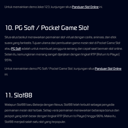
Untuk memainkan demo Joker123, kunjungan situs
Panduan Slot Online
ini.
10. PG Soft / Pocket Game Slot
Situs-situs berikut menawarkan permainan slot virtual dengan cerita, animasi, dan efek
suara yang fantastis. Tujuan utama dari pembuatan game mesin slot di Pocket Game Slot
atau
PG Soft
adalah untuk membuat pengguna senang dan cepat saat bermain slot online.
Selain itu, kemungkinan menang sangat dijanjikan dengan tingkat RTP (Return to Player)
95%.
Untuk memainkan demo PG Soft/ Pocket Game Slot, kunjungan situs
Panduan Slot Online
ini.
11. Slot88
Walapun Slot88 baru Bekerja dengan Nexus, Slot88 telah terbukti sebagai penyedia
permainan mesin slot terbaik. Setiap versi permainan menawarkan beberapa bonus dan
jackpot yang lebih besar dengan tingkat RTP (Return to Player) hingga 96%. Maka itu,
Slot88 menjadi salah satu slot yang terpopuler.