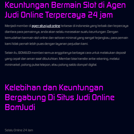
Keuntungan Bermain Slot di Agen
Judi Online Terpercaya 24 jam
Menjadi member di
agen situs judi online
terbesar di indonesia yang terbaik dan terpercaya
diantara para pemainnya, anda akan selalu merasakan suatu keuntungan. Dengan
kemudahan bermain slot online dan setoran minimal yang sangat terjangkau, para pemain
kami tidak pernah lebih puas dengan layanan perjudian kami.
Selain itu, BOMJUDI memberi semua anggotanya berbagai cara untuk melakukan deposit
yang cepat dan aman saat dibutuhkan. Member bisa transfer antar rekening, melalui
minimarket, potong pulsa telepon, atau potong saldo dompet digital.
Kelebihan dan Keuntungan
Bergabung Di Situs Judi Online
BomJudi
Selalu Online 24 Jam