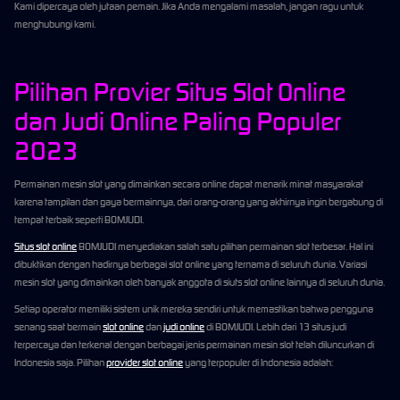
Kami dipercaya oleh jutaan pemain. Jika Anda mengalami masalah, jangan ragu untuk
menghubungi kami.
Pilihan Provier Situs Slot Online
dan Judi Online Paling Populer
2023
Permainan mesin slot yang dimainkan secara online dapat menarik minat masyarakat
karena tampilan dan gaya bermainnya, dari orang-orang yang akhirnya ingin bergabung di
tempat terbaik seperti BOMJUDI.
Situs slot online
BOMJUDI menyediakan salah satu pilihan permainan slot terbesar. Hal ini
dibuktikan dengan hadirnya berbagai slot online yang ternama di seluruh dunia. Variasi
mesin slot yang dimainkan oleh banyak anggota di siuts slot online lainnya di seluruh dunia.
Setiap operator memiliki sistem unik mereka sendiri untuk memastikan bahwa pengguna
senang saat bermain
slot online
dan
judi online
di BOMJUDI. Lebih dari 13 situs judi
terpercaya dan terkenal dengan berbagai jenis permainan mesin slot telah diluncurkan di
Indonesia saja. Pilihan
provider slot online
yang terpopuler di Indonesia adalah: