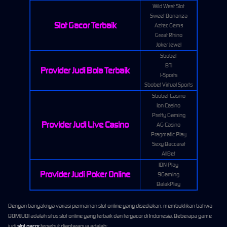
Wild West Slot
Sweet Bonanza
Slot Gacor Terbaik
Aztec Gems
Great Rhino
Joker Jewel
Sbobet
BTi
Provider Judi Bola Terbaik
I-Sports
Sbobet Virtual Sports
Sbobet Casino
Ion Casino
Pretty Gaming
Provider Judi Live Casino
AG Casino
Pragmatic Play
Sexy Baccarat
AllBet
IDN Play
Provider Judi Poker Online
9Gaming
BalakPlay
Dengan banyaknya variasi permainan slot online yang disediakan, membuktikan bahwa
BOMJUDI adalah situs slot online yang terbaik dan tergacor di Indonesia. Beberapa game
judi
slot gacor
tersebut diantaranya adalah: