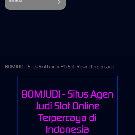
KLIK DISINI
BOMJUDI : Situs Slot Gacor PG Soft Resmi Terpercaya.
BOMJUDI - Situs Agen
Judi Slot Online
Terpercaya di
Indonesia