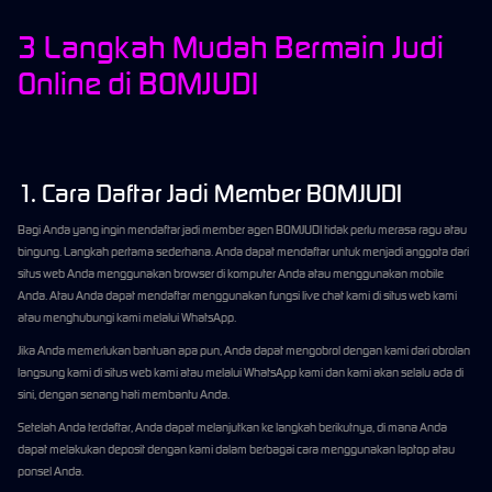
3 Langkah Mudah Bermain Judi
Online di BOMJUDI
1. Cara Daftar Jadi Member BOMJUDI
Bagi Anda yang ingin mendaftar jadi member agen BOMJUDI tidak perlu merasa ragu atau
bingung. Langkah pertama sederhana. Anda dapat mendaftar untuk menjadi anggota dari
situs web Anda menggunakan browser di komputer Anda atau menggunakan mobile
Anda. Atau Anda dapat mendaftar menggunakan fungsi live chat kami di situs web kami
atau menghubungi kami melalui WhatsApp.
Jika Anda memerlukan bantuan apa pun, Anda dapat mengobrol dengan kami dari obrolan
langsung kami di situs web kami atau melalui WhatsApp kami dan kami akan selalu ada di
sini, dengan senang hati membantu Anda.
Setelah Anda terdaftar, Anda dapat melanjutkan ke langkah berikutnya, di mana Anda
dapat melakukan deposit dengan kami dalam berbagai cara menggunakan laptop atau
ponsel Anda.