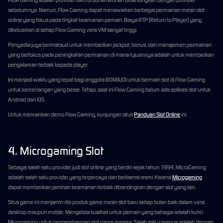
Flow Gaming adalah provider baru di dunia taruhan dibandingkan dengan provider
sebelumnya. Namun, Flow Gaming dapat menawarkan berbagai permainan mesin slot
online yang fokus pada tingkat keamanan pemain. Biaya RTP (Return to Player) yang
dikeluarkan di setiap Flow Gaming versi VM sangat tinggi.
Penyedia juga bermaksud untuk memberikan jackpot, bonus, dan manajemen permainan
yang berfokus pada peningkatan permainan di mana tujuannya adalah untuk memberikan
pengalaman terbaik kepada player.
Ini menjadi waktu yang tepat bagi anggota BOMJUDI untuk bermain slot di Flow Gaming
untuk kemenangan yang besar. Tetapi, saat ini Flow Gaming belum ada aplikasi slot untuk
Android dan iOS.
Untuk memainkan demo Flow Gaming, kunjungan situs
Panduan Slot Online
ini.
4. Microgaming Slot
Sebagai salah satu provider judi slot online yang berdiri sejak tahun 1994, MicroGaming
adalah salah satu provider yang terpercaya dan berlisensi resmi. Karena
Microgaming
dapat memberikan jaminan keamanan terbaik dibandingkan dengan slot yang lain.
Situs game ini menjamin rilis produk game mesin slot baru setiap bulan baik dalam versi
desktop maupun mobile. Mengelola kualitas untuk pemain yang bahagia adalah kunci
Microgaming untuk pengembangan slot game mereka. Salah satu caranya adalah dengan