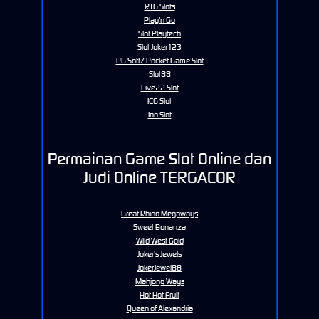
RTG Slots
Play'n Go
Slot Playtech
Slot Joker123
PG Soft/ Pocket Game Slot
Slot88
Live22 Slot
ICG Slot
Ion Slot
Permainan Game Slot Online dan
Judi Online TERGACOR
Great Rhino Megaways
Sweet Bonanza
Wild West Gold
Joker's Jewels
JokerJewel88
Mahjong Ways
Hot Hot Fruit
Queen of Alexandria