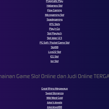
Pragmatic Play
Habanero Slot
Flow Gaming
Microgaming Slot
Spadegaming
RTG Slots
Play'n Go
Slot Playtech
Slot Joker123
PG Soft/ Pocket Game Slot
Slot88
Live22 Slot
ICG Slot
Ion Slot
ainan Game Slot Online dan Judi Online TER
Great Rhino Megaways
Sweet Bonanza
Wild West Gold
Joker's Jewels
JokerJewel88