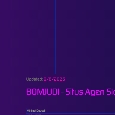
Updated:
8/6/2026
BOMJUDI - Situs Agen Sl
Minimal Deposit