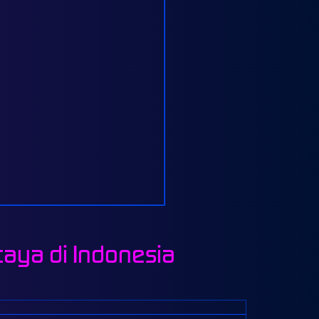
rcaya di Indonesia