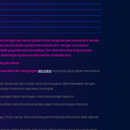
mencari agen permainan judi slot online hanya dengan mendaftar di website
main di website judi slot online terbaik kami. Dengan memberikan
bsite yang kami rekomendasikan. Dan disini anda bisa langsung saja
 anda langsung bisa menjadi member di website kami.
 uang tambahan.
pai salah pilih. Hanya agen
slot online
terpercaya yang dapat memberikan
 mudah dimainkan dan mudah untuk dimenangkan. Dikombinasikan dengan
enangan Anda tentu saja akan meningkat.
 semua agen dapat membayar untuk kemenangan besar ini.
ibah. Hal ini terutama berlaku dalam hal kerahasiaan informasi,
gu 24 jam sehari. Semua pertanyaan terkait perjudian online akan dijawab
anan dalam bermain di situs kami. Hal ini karena kami juga menawarkan