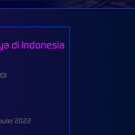
ya di Indonesia
UDI
opuler 2022