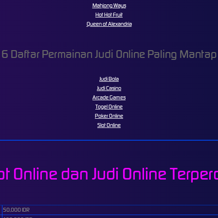
Mahjong Ways
Hot Hot Fruit
Queen of Alexandria
6 Daftar Permainan Judi Online Paling Mantap
Judi Bola
Judi Casino
Arcade Games
Togel Online
Poker Online
Slot Online
ot Online dan Judi Online Terpe
50,000 IDR