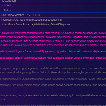
100,000 IDR
± 1 Menit
± 3 Menit
Bonus New Member 10%, FREE GIFT
Pragmatic Play, Habanero Slot, Joker Slot, Spadegaming
Aztec Gems, Sweet Bonanza, Wild Wild West, Gates Of Olympus
untuk bisa meraih kemenangan tertinggi pada tahun ini. Sekarang ini sangat mudah sekali untuk 
berbagai keuntungan baru yang menarik untuk para member baru yang baru saja ingin mencoba ber
inan judi slot online yang berbeda dan menarik tentunya. Cukup dengan kalian membuka satu we
rkan uang untuk melakukan pendaftaran. Prosesnya pun sangat cepat. Kurang lebih dari 5 menit
disebut mesin slot game. Game mesin slot juga sering digunakan oleh pemain untuk mendapatkan
itus sebagai godaan untuk bonus menarik membuat orang enggan untuk memilih. Tapi jangan sam
emain ingin menang dengan segera dan mudah. Hal ini dikarenakan permainan mesin slot dikenal
us menarik, nilainya sangat besar. Selain itu, jika Anda dapat memenangkan jackpot, nilai kem
endapatkan rejeki di proyek-proyek besar seperti puluhan juta hingga ratusan juta rupiah. Tidak
ahan ini. Lisensi ini menjamin semua tanda tangan bahwa anggota dapat dengan mudah menerima h
 dengan tenang dan nyaman. Kalaupun ada masalah, kalau panggil control panel kita bisa menung
Anda.
k permainan yang bisa anda mainkan dengan mudah sehingga membuat anda tidak merasakan kebos