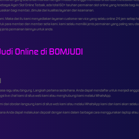
 Sebagai Agen Slot Online Terbaik, ada total 60+ taruhan permainan slot online yang tersedia bagi 
emuaskan bagi member, dimulai dari kualitas layanan dan keamanan.
 Maka dari itu kami menyediakan layanan customer service yang selalu online 24 jam setiap h
uk para member dan member setia kami. kami selalu memiliki jenis permainan yang paling seru dan p
gi jenis permainan lainnya untuk anda.
udi Online di BOMJUDI
I
rasa ragu atau bingung. Langkah pertama sederhana. Anda dapat mendaftar untuk menjadi anggo
 live chat kami di situs web kami atau menghubungi kami melalui WhatsApp.
dari obrolan langsung kami di situs web kami atau melalui WhatsApp kami dan kami akan selalu 
di mana Anda dapat melakukan deposit dengan kami dalam berbagai cara menggunakan laptop atau