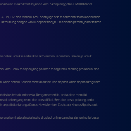
rupiah untuk menikmati layanan kami. Setiap anggota BOMJUDI dapat
A, BNI, BRI dan Mandiri. Atau anda juga bisa menambah saldo modal anda
mi. Berhubung dengan waktu deposit hanya 3 menit dan pembayaran selama
n online, untuk memberikan setoran bonus dan bonus lainnya untuk
sosial kami untuk menjadi yang pertama mengetahui tentang promosi ini dan
ral Anda sendiri. Setelah mereka melakukan deposit, Anda dapat mengklaim
 situs terbaik Indonesia. Dengan seperti itu anda akan memiliki
slot online yang resmi dan bersertifikat. Semakin besar peluang anda
h seperti diantaranya Bonus New Member, Cashback Khusus Sportsbook,
na kami adalah salah satu situs judi online dan situs slot online terbesar