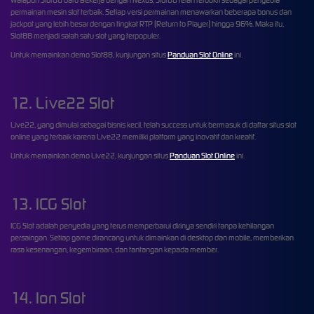
permainan mesin slot terbaik. Setiap versi permainan menawarkan beberapa bonus dan
jackpot yang lebih besar dengan tingkat RTP (Return to Player) hingga 96%. Maka itu,
Slot88 menjadi salah satu slot yang terpopuler.
Untuk memainkan demo Slot88, kunjungan situs
Panduan Slot Online
ini.
12. Live22 Slot
Live22, yang dimulai sebagai bisnis kecil, telah success untuk bermasuk di daftar situs slot
online yang terbaik karena Live22 memiliki platform yang inovatif dan kreatif.
Untuk memainkan demo Live22, kunjungan situs
Panduan Slot Online
ini.
13. ICG Slot
ICG Slot adalah penyedia yang terus memperbarui dirinya sendiri tanpa kehilangan
persaingan. Setiap game dirancang untuk dimainkan di desktop dan mobile, memberikan
rasa kesenangan, kegembiraan, dan tantangan kepada member.
14. Ion Slot