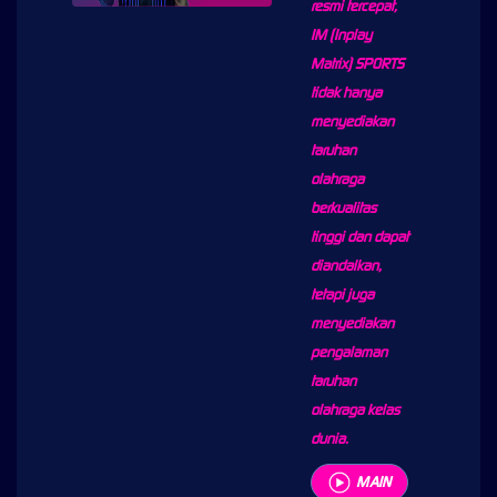
resmi tercepat,
IM (Inplay
Matrix) SPORTS
tidak hanya
menyediakan
taruhan
olahraga
berkualitas
tinggi dan dapat
diandalkan,
tetapi juga
menyediakan
pengalaman
taruhan
olahraga kelas
dunia.
MAIN