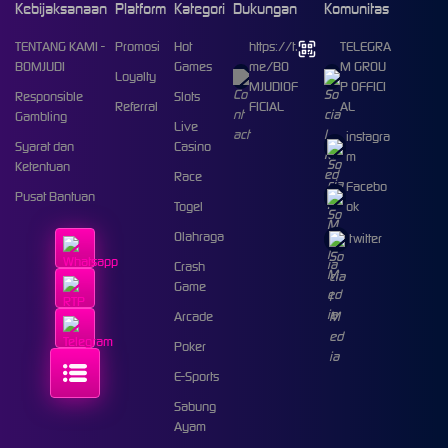
Kebijaksanaan
Platform
Kategori
Dukungan
Komunitas
TENTANG KAMI -
Promosi
Hot
https://t.
TELEGRA
BOMJUDI
Games
me/BO
M GROU
Loyalty
MJUDIOF
P OFFICI
Responsible
Slots
Referral
FICIAL
AL
Gambling
Live
instagra
Syarat dan
Casino
m
Ketentuan
Race
Facebo
Pusat Bantuan
Togel
ok
Olahraga
twitter
Crash
Game
Arcade
Poker
E-Sports
Sabung
Ayam