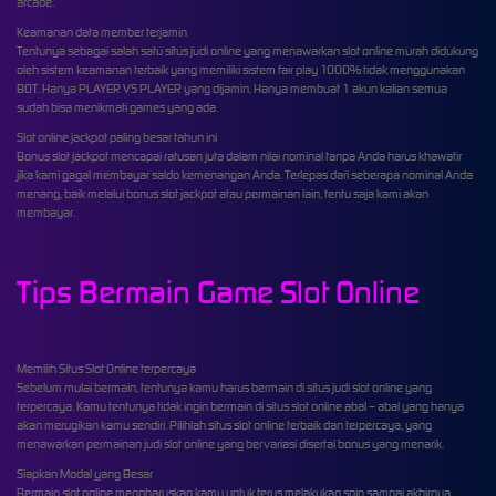
arcade.
Keamanan data member terjamin
Tentunya sebagai salah satu situs judi online yang menawarkan slot online murah didukung
oleh sistem keamanan terbaik yang memiliki sistem fair play 1000% tidak menggunakan
BOT. Hanya PLAYER VS PLAYER yang dijamin. Hanya membuat 1 akun kalian semua
sudah bisa menikmati games yang ada.
Slot online jackpot paling besar tahun ini
Bonus slot jackpot mencapai ratusan juta dalam nilai nominal tanpa Anda harus khawatir
jika kami gagal membayar saldo kemenangan Anda. Terlepas dari seberapa nominal Anda
menang, baik melalui bonus slot jackpot atau permainan lain, tentu saja kami akan
membayar.
Tips Bermain Game Slot Online
Memilih Situs Slot Online terpercaya
Sebelum mulai bermain, tentunya kamu harus bermain di situs judi slot online yang
terpercaya. Kamu tentunya tidak ingin bermain di situs slot online abal – abal yang hanya
akan merugikan kamu sendiri. Pilihlah situs slot online terbaik dan terpercaya, yang
menawarkan permainan judi slot online yang bervariasi disertai bonus yang menarik.
Siapkan Modal yang Besar
Bermain slot online mengharuskan kamu untuk terus melakukan spin sampai akhirnya