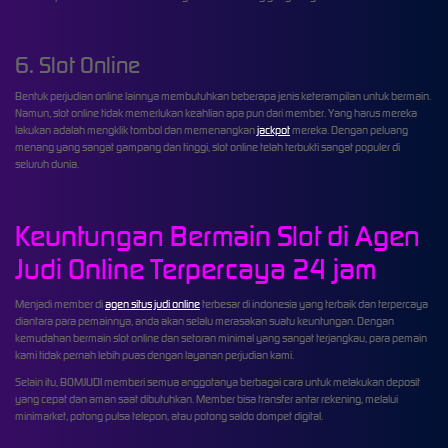
6. Slot Online
Bentuk perjudian online lainnya membutuhkan beberapa jenis keterampilan untuk bermain.
Namun, slot online tidak memerlukan keahlian apa pun dari member. Yang harus mereka
lakukan adalah mengklik tombol dan memenangkan
jackpot
mereka. Dengan peluang
menang yang sangat gampang dan tinggi, slot online telah terbukti sangat populer di
seluruh dunia.
Keuntungan Bermain Slot di Agen
Judi Online Terpercaya 24 jam
Menjadi member di
agen situs judi online
terbesar di indonesia yang terbaik dan terpercaya
diantara para pemainnya, anda akan selalu merasakan suatu keuntungan. Dengan
kemudahan bermain slot online dan setoran minimal yang sangat terjangkau, para pemain
kami tidak pernah lebih puas dengan layanan perjudian kami.
Selain itu, BOMJUDI memberi semua anggotanya berbagai cara untuk melakukan deposit
yang cepat dan aman saat dibutuhkan. Member bisa transfer antar rekening, melalui
minimarket, potong pulsa telepon, atau potong saldo dompet digital.