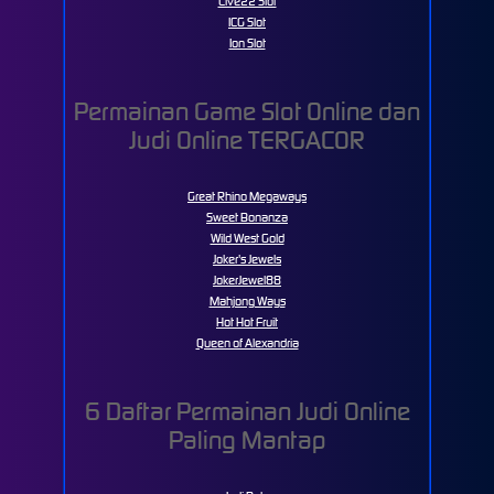
Live22 Slot
ICG Slot
Ion Slot
Permainan Game Slot Online dan
Judi Online TERGACOR
Great Rhino Megaways
Sweet Bonanza
Wild West Gold
Joker's Jewels
JokerJewel88
Mahjong Ways
Hot Hot Fruit
Queen of Alexandria
6 Daftar Permainan Judi Online
Paling Mantap