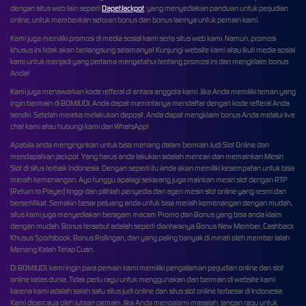
dengan situs web lain seperti
DapetJackpot
, yang menyediakan panduan untuk perjudian
online, untuk memberikan setoran bonus dan bonus lainnya untuk pemain kami.
Kami juga memiliki promosi di media sosial kami serta situs web kami. Namun, promosi
khusus ini tidak akan berlangsung selamanya! Kunjungi website kami atau ikuti media sosial
kami untuk menjadi yang pertama mengetahui tentang promosi ini dan mengklaim bonus
Anda!
Kami juga menawarkan kode refferal di antara anggota kami. Jika Anda memiliki teman yang
ingin bermain di BOMJUDI, Anda dapat memintanya mendaftar dengan kode refferal Anda
sendiri. Setelah mereka melakukan deposit, Anda dapat mengklaim bonus Anda melalui live
chat kami atau hubungi kami dari WhatsApp!
Apabila anda menginginkan untuk bisa menang dalam bermain Judi Slot Online dan
mendapatkan jackpot. Yang harus anda lakukan adalah mencari dan memainkan Mesin
Slot di situs terbaik Indonesia. Dengan seperti itu anda akan memiliki kesempatan untuk bisa
meraih kemenangan. Ayo tunggu apalagi sekarang juga mainkan mesin slot dengan RTP
(Return to Player) tinggi dan pilihlah penyedia dan agen mesin slot online yang resmi dan
bersertifikat. Semakin besar peluang anda untuk bisa meraih kemenangan dengan mudah,
situs kami juga menyediakan beragam macam Promo dan Bonus yang bisa anda klaim
dengan mudah. Bonus tersebut adalah seperti diantaranya Bonus New Member, Cashback
Khusus Sportsbook, Bonus Rollingan, dan yang paling banyak di minati oleh member ialah
Menang Kalah Tetap Cuan.
Di BOMJUDI, kami ingin para pemain kami memiliki pengalaman perjudian online dan slot
online kelas dunia. Tidak perlu ragu untuk menggunakan dan bermain di website kami
karena kami adalah salah satu situs judi online dan situs slot online terbesar di Indonesia.
Kami dipercaya oleh jutaan pemain. Jika Anda mengalami masalah, jangan ragu untuk