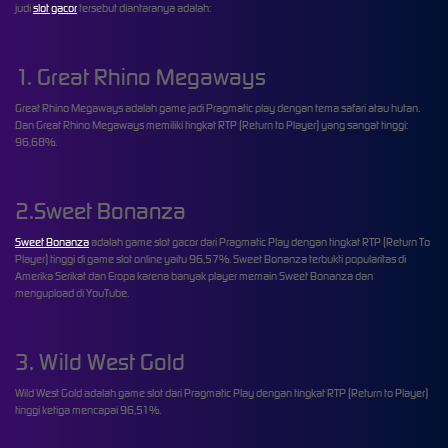
judi
slot gacor
tersebut diantaranya adalah:
1. Great Rhino Megaways
Great Rhino Megaways adalah game jadi Pragmatic play dengan tema safari atau hutan.
Dan Great Rhino Megaways memiliki tingkat RTP (Return to Player) yang sangat tinggi:
96,68%.
2.Sweet Bonanza
Sweet Bonanza
adalah game slot gacor dari Pragmatic Play dengan tingkat RTP (Return To
Player) tinggi di game slot online yaitu 96,57%. Sweet Bonanza terbukti popularitas di
Amerika Serikat dan Eropa karena banyak player memain Sweet Bonanza dan
mengupload di YouTube.
3. Wild West Gold
Wild West Gold adalah game slot dari Pragmatic Play dengan tingkat RTP (Return to Player)
tinggi ketiga mencapai 96,51%.