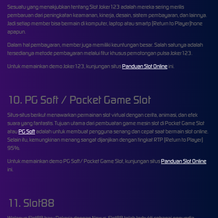
Sesuatu yang menakjubkan tentang Slot Joker123 adalah mereka sering merilis
pembaruan dari peningkatan keamanan, kinerja, desain, sistem pembayaran, dan lainnya.
Jadi setiap member bisa bermain di komputer, laptop atau smartp (Return to Player)hone
apapun.
Dalam hal pembayaran, member juga memiliki keuntungan besar. Salah satunya adalah
tersedianya metode pembayaran melalui fitur khusus pemotongan pulsa Joker123.
Untuk memainkan demo Joker123, kunjungan situs
Panduan Slot Online
ini.
10. PG Soft / Pocket Game Slot
Situs-situs berikut menawarkan permainan slot virtual dengan cerita, animasi, dan efek
suara yang fantastis. Tujuan utama dari pembuatan game mesin slot di Pocket Game Slot
atau
PG Soft
adalah untuk membuat pengguna senang dan cepat saat bermain slot online.
Selain itu, kemungkinan menang sangat dijanjikan dengan tingkat RTP (Return to Player)
95%.
Untuk memainkan demo PG Soft/ Pocket Game Slot, kunjungan situs
Panduan Slot Online
ini.
11. Slot88
Walapun Slot88 baru Bekerja dengan Nexus, Slot88 telah terbukti sebagai penyedia