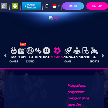
Main di
MASUK
DAFTAR
Telegram
HOT
SLOTS
LIVE
RACE
TOGEL
OLAHRAGA
CRASH
ARCADE
POKER
E-
SABUN
GAMES
CASINO
GAME
SPORTS
AYAM
Menyediakan
pengalaman
pengguna yang
cepat dan