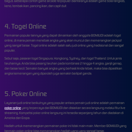
bagus. Beberapa contoh game arcade terpopuler diantaranya adalah game bola tangkas,
keno, tembak ikan, pancing ikan, dan capit duit.
4. Togel Online
Permainan populer lainnya yang dapat dimainkan oleh anggota BOMJUDI adalah togel
online, di mana pemain menebak angka yang akan muncul dan memenangkan jackpot
yang sangat besar. Togel online adalah salah satu judi online yang tradisional dan sangat
populer.
Sebut saja, pasaran togel Singapura, Hongkong, Sydney, dan togel Thailand. Untuk jenis
taruhannya, Anda bisa pasang taruhan pada kombinasi 2 hingga 4 angka, ganjil genap,
dan besar kecil. Semakin banyak angka yang berhasil Anda tebak, maka bisa dipastikan
angka kemenangan yang diperoleh juga semakin berlipat ganda.
5. Poker Online
Layanan judi online berikutnya yang populer antara pemain judi online adalah permainan
poker online
yang terpercaya dari BOMJUDI dan disiarkan secara langsung melalui fitur live
streaming. Kompetisi poker online langsung ini tersedia sepanjang tahun dan diadakan di
Amerka dan Eropa.
Hadiah untuk memenangkan permainan poker ini tidak main-main. Member BOMJUDI yang
bermain poker online bisa memenangkan hadiah uang yang sangat besar.