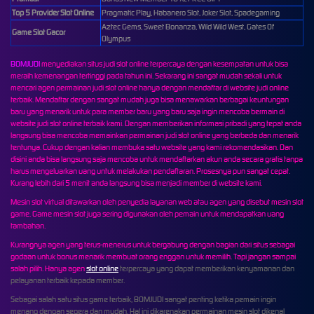
Top 5 Provider Slot Online
Pragmatic Play, Habanero Slot, Joker Slot, Spadegaming
Aztec Gems, Sweet Bonanza, Wild Wild West, Gates Of
Game Slot Gacor
Olympus
BOMJUDI
menyediakan situs judi slot online terpercaya dengan kesempatan untuk bisa
meraih kemenangan tertinggi pada tahun ini. Sekarang ini sangat mudah sekali untuk
mencari agen permainan judi slot online hanya dengan mendaftar di website judi online
terbaik. Mendaftar dengan sangat mudah juga bisa menawarkan berbagai keuntungan
baru yang menarik untuk para member baru yang baru saja ingin mencoba bermain di
website judi slot online terbaik kami. Dengan memberikan informasi pribadi yang tepat anda
langsung bisa mencoba memainkan permainan judi slot online yang berbeda dan menarik
tentunya. Cukup dengan kalian membuka satu website yang kami rekomendasikan. Dan
disini anda bisa langsung saja mencoba untuk mendaftarkan akun anda secara gratis tanpa
harus mengeluarkan uang untuk melakukan pendaftaran. Prosesnya pun sangat cepat.
Kurang lebih dari 5 menit anda langsung bisa menjadi member di website kami.
Mesin slot virtual ditawarkan oleh penyedia layanan web atau agen yang disebut mesin slot
game. Game mesin slot juga sering digunakan oleh pemain untuk mendapatkan uang
tambahan.
Kurangnya agen yang terus-menerus untuk bergabung dengan bagian dari situs sebagai
godaan untuk bonus menarik membuat orang enggan untuk memilih. Tapi jangan sampai
salah pilih. Hanya agen
slot online
terpercaya yang dapat memberikan kenyamanan dan
pelayanan terbaik kepada member.
Sebagai salah satu situs game terbaik, BOMJUDI sangat penting ketika pemain ingin
menang dengan segera dan mudah. Hal ini dikarenakan permainan mesin slot dikenal