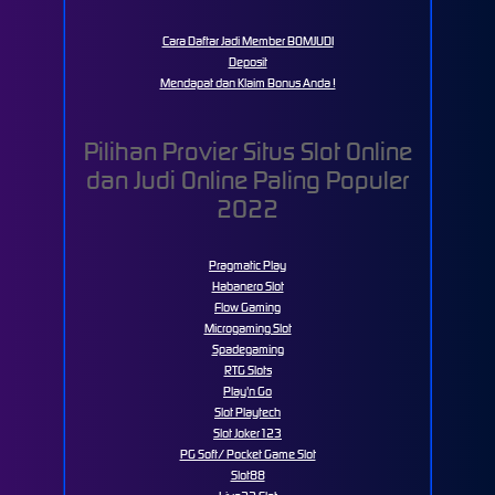
Cara Daftar Jadi Member BOMJUDI
Deposit
Mendapat dan Klaim Bonus Anda !
Pilihan Provier Situs Slot Online
dan Judi Online Paling Populer
2022
Pragmatic Play
Habanero Slot
Flow Gaming
Microgaming Slot
Spadegaming
RTG Slots
Play'n Go
Slot Playtech
Slot Joker123
PG Soft/ Pocket Game Slot
Slot88