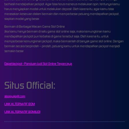
berhasil mendapatkan jackpot. Agar bisa terus menerus melakukan spin, tentunya kamu
harus menyiapkan modal untuk melakukan deposit. Oleh karena itu, agar kamu bisa
merasakan keseruan dalam bermain dan memperbesar peluang mendapatkan jackpot,
siapkan modal yang besar.
Bermain di Berbagai Macam Game Slot Online
Jika kamu hanya bermain di satu game slot online saja, maka kemungkinan kamu
mendapatkan jackpot pun terbatas di game tersebut saja. Oleh karena itu, untuk
memperbesar kemungkinan jackpot, maka bermainlah di banyak game slot online. Dengan
bermain secara berpindah – pindah, peluang kamu untuk mendapatkan jackpot menjadi
semakin besar
DapetJackpot - Panduan Judi Slot Online Terpercaya
Situs Official:
sloopysgrill.com
LINK ALTERNATIF BOM
LINK ALTERNATIF BOMJUDI