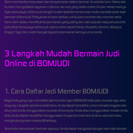
Demi memberikan kepuasan dan kenyamanan dalam bermain di website kami. Maka dari
itu kami menyediakan layanan customer service yang selalu online 24 jam setiap harinya.
Agar para player di BomJudi sangat mudah apabila menemukan suatu kendala pada saat
bermain di BomJudi. Pelayanan ini kami berikan untuk para member dan member setia
kami. kami selalu memiliki jenis permainan yang paling seru dan populer bagi para pecinta
judi online khususnya sektor judi casino online seperti Sicbo, Roulette, Domino, Blacjack,
Dragon Tiger dan masih banyak lagi jenis permainan lainnya untuk anda.
3 Langkah Mudah Bermain Judi
Online di BOMJUDI
1. Cara Daftar Jadi Member BOMJUDI
Bagi Anda yang ingin mendaftar jadi member agen BOMJUDI tidak perlu merasa ragu atau
bingung. Langkah pertama sederhana. Anda dapat mendaftar untuk menjadi anggota dari
situs web Anda menggunakan browser di komputer Anda atau menggunakan mobile Anda.
Atau Anda dapat mendaftar menggunakan fungsi live chat kami di situs web kami atau
menghubungi kami melalui WhatsApp.
Jika Anda memerlukan bantuan apa pun, Anda dapat mengobrol dengan kami dari obrolan