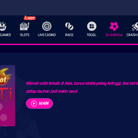
 GAMES
SLOTS
LIVE CASINO
RACE
TOGEL
OLAHRAGA
CRASH
Nikmati odds terbaik di Asia, bonus ekstra parlay tertinggi, free be
setiap taruhan jadi makin seru!
MAIN