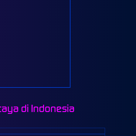
rcaya di Indonesia