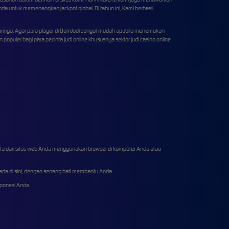
Anda untuk memenangkan jackpot global. Di tahun ini, Kami berhasil
arinya. Agar para player di BomJudi sangat mudah apabila menemukan
opuler bagi para pecinta judi online khususnya sektor judi casino online
ta dari situs web Anda menggunakan browser di komputer Anda atau
ada di sini, dengan senang hati membantu Anda.
 ponsel Anda.