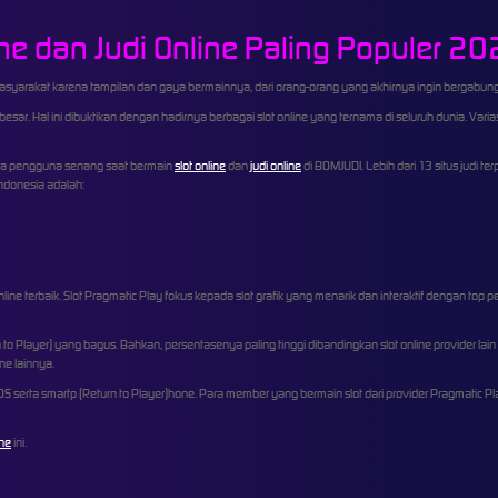
line dan Judi Online Paling Populer 2
syarakat karena tampilan dan gaya bermainnya, dari orang-orang yang akhirnya ingin bergabung 
ar. Hal ini dibuktikan dengan hadirnya berbagai slot online yang ternama di seluruh dunia. Varias
ahwa pengguna senang saat bermain
slot online
dan
judi online
di BOMJUDI. Lebih dari 13 situs judi t
Indonesia adalah:
line terbaik. Slot Pragmatic Play fokus kepada slot grafik yang menarik dan interaktif dengan top
urn to Player) yang bagus. Bahkan, persentasenya paling tinggi dibandingkan slot online provider
ne lainnya.
 iOS serta smartp (Return to Player)hone. Para member yang bermain slot dari provider Pragmatic
ine
ini.