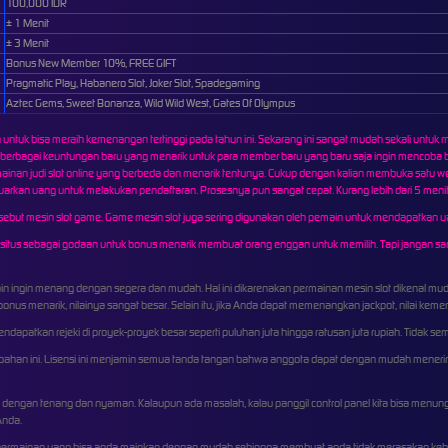
100,000 IDR
± 1 Menit
± 3 Menit
Bonus New Member 10%, FREE GIFT
Pragmatic Play, Habanero Slot, Joker Slot, Spadegaming
Aztec Gems, Sweet Bonanza, Wild Wild West, Gates Of Olympus
untuk bisa meraih kemenangan tertinggi pada tahun ini. Sekarang ini sangat mudah sekali untuk 
berbagai keuntungan baru yang menarik untuk para member baru yang baru saja ingin mencoba ber
inan judi slot online yang berbeda dan menarik tentunya. Cukup dengan kalian membuka satu we
rkan uang untuk melakukan pendaftaran. Prosesnya pun sangat cepat. Kurang lebih dari 5 menit
disebut mesin slot game. Game mesin slot juga sering digunakan oleh pemain untuk mendapatkan
itus sebagai godaan untuk bonus menarik membuat orang enggan untuk memilih. Tapi jangan sam
emain ingin menang dengan segera dan mudah. Hal ini dikarenakan permainan mesin slot dikenal
us menarik, nilainya sangat besar. Selain itu, jika Anda dapat memenangkan jackpot, nilai kem
endapatkan rejeki di proyek-proyek besar seperti puluhan juta hingga ratusan juta rupiah. Tidak
ahan ini. Lisensi ini menjamin semua tanda tangan bahwa anggota dapat dengan mudah menerima h
 dengan tenang dan nyaman. Kalaupun ada masalah, kalau panggil control panel kita bisa menung
Anda.
k permainan yang bisa anda mainkan dengan mudah sehingga membuat anda tidak merasakan kebos