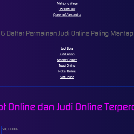
Mahjong Ways
Hot Hot Fruit
Queen of Alexandria
6 Daftar Permainan Judi Online Paling Mantap
Judi Bola
Judi Casino
Arcade Games
Togel Online
Poker Online
Slot Online
ot Online dan Judi Online Terpe
50,000 IDR