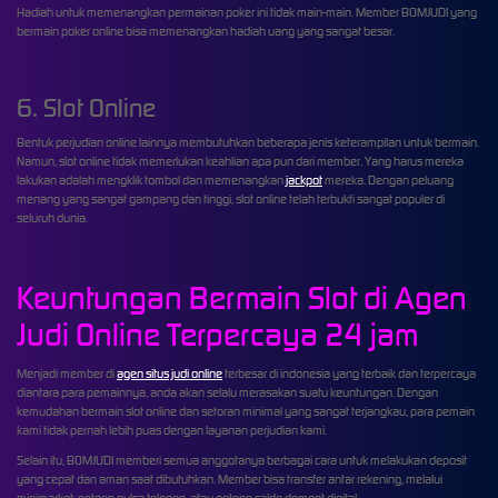
Hadiah untuk memenangkan permainan poker ini tidak main-main. Member BOMJUDI yang
bermain poker online bisa memenangkan hadiah uang yang sangat besar.
6. Slot Online
Bentuk perjudian online lainnya membutuhkan beberapa jenis keterampilan untuk bermain.
Namun, slot online tidak memerlukan keahlian apa pun dari member. Yang harus mereka
lakukan adalah mengklik tombol dan memenangkan
jackpot
mereka. Dengan peluang
menang yang sangat gampang dan tinggi, slot online telah terbukti sangat populer di
seluruh dunia.
Keuntungan Bermain Slot di Agen
Judi Online Terpercaya 24 jam
Menjadi member di
agen situs judi online
terbesar di indonesia yang terbaik dan terpercaya
diantara para pemainnya, anda akan selalu merasakan suatu keuntungan. Dengan
kemudahan bermain slot online dan setoran minimal yang sangat terjangkau, para pemain
kami tidak pernah lebih puas dengan layanan perjudian kami.
Selain itu, BOMJUDI memberi semua anggotanya berbagai cara untuk melakukan deposit
yang cepat dan aman saat dibutuhkan. Member bisa transfer antar rekening, melalui
minimarket, potong pulsa telepon, atau potong saldo dompet digital.