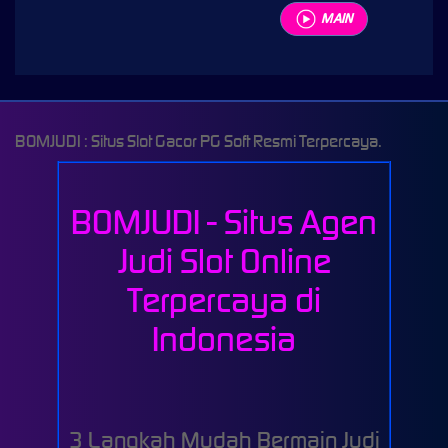
MAIN
BOMJUDI : Situs Slot Gacor PG Soft Resmi Terpercaya.
BOMJUDI - Situs Agen
Judi Slot Online
Terpercaya di
Indonesia
3 Langkah Mudah Bermain Judi