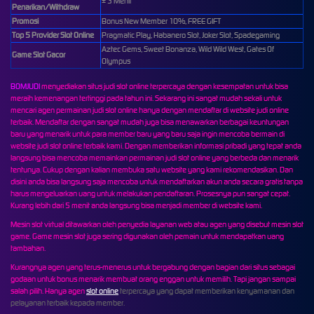
± 3 Menit
Penarikan/Withdraw
Promosi
Bonus New Member 10%, FREE GIFT
Top 5 Provider Slot Online
Pragmatic Play, Habanero Slot, Joker Slot, Spadegaming
Aztec Gems, Sweet Bonanza, Wild Wild West, Gates Of
Game Slot Gacor
Olympus
BOMJUDI
menyediakan situs judi slot online terpercaya dengan kesempatan untuk bisa
meraih kemenangan tertinggi pada tahun ini. Sekarang ini sangat mudah sekali untuk
mencari agen permainan judi slot online hanya dengan mendaftar di website judi online
terbaik. Mendaftar dengan sangat mudah juga bisa menawarkan berbagai keuntungan
baru yang menarik untuk para member baru yang baru saja ingin mencoba bermain di
website judi slot online terbaik kami. Dengan memberikan informasi pribadi yang tepat anda
langsung bisa mencoba memainkan permainan judi slot online yang berbeda dan menarik
tentunya. Cukup dengan kalian membuka satu website yang kami rekomendasikan. Dan
disini anda bisa langsung saja mencoba untuk mendaftarkan akun anda secara gratis tanpa
harus mengeluarkan uang untuk melakukan pendaftaran. Prosesnya pun sangat cepat.
Kurang lebih dari 5 menit anda langsung bisa menjadi member di website kami.
Mesin slot virtual ditawarkan oleh penyedia layanan web atau agen yang disebut mesin slot
game. Game mesin slot juga sering digunakan oleh pemain untuk mendapatkan uang
tambahan.
Kurangnya agen yang terus-menerus untuk bergabung dengan bagian dari situs sebagai
godaan untuk bonus menarik membuat orang enggan untuk memilih. Tapi jangan sampai
salah pilih. Hanya agen
slot online
terpercaya yang dapat memberikan kenyamanan dan
pelayanan terbaik kepada member.