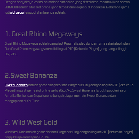
Dengan banyaknya variasi permainan slot online yang disediakan, membuktikan bahwa
BOMJUDI adalah situs slot online yang terbaik dan tergacor di Indonesia. Beberapa game
judi
slot gacor
tersebut diantaranya adalah:
1. Great Rhino Megaways
Great Rhino Megaways adalah game jadi Pragmatic play dengan tema safari atau hutan.
Dan Great Rhino Megaways memiliki tingkat RTP (Return to Player) yang sangat tinggi:
96,68%.
2.Sweet Bonanza
Sweet Bonanza
adalah game slot gacor dari Pragmatic Play dengan tingkat RTP (Return To
Player) tinggi di game slot online yaitu 96,57%. Sweet Bonanza terbukti popularitas di
Amerika Serikat dan Eropa karena banyak player memain Sweet Bonanza dan
mengupload di YouTube.
3. Wild West Gold
Wild West Gold adalah game slot dari Pragmatic Play dengan tingkat RTP (Return to Player)
tinggi ketiga mencapai 96,51%.