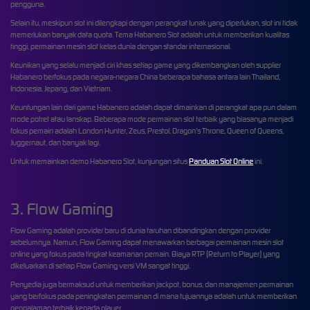
pengguna.
Selain itu, meskipun slot ini dilengkapi dengan perangkat lunak yang diperlukan, slot ini tidak
memerlukan banyak data quota. Tema Habanero Slot adalah untuk memberikan kualitas
tinggi, permainan mesin slot kelas dunia dengan standar internasional.
Keunikan yang selalu menjadi ciri khas setiap game yang dikembangkan oleh supplier
Habanero berfokus pada negara-negara China beberapa bahasa antara lain Thailand,
Indonesia, Jepang, dan Vietnam.
Keuntungan lain dari game Habanero adalah dapat dimainkan di perangkat apa pun dalam
mode potret atau lanskap. Beberapa mode permainan slot terbaik yang biasanya menjadi
fokus pemain adalah London Hunter, Zeus, Prestol, Dragon's Throne, Queen of Queens,
Juggernaut, dan banyak lagi.
Untuk memainkan demo Habanero Slot, kunjungan situs
Panduan Slot Online
ini.
3. Flow Gaming
Flow Gaming adalah provider baru di dunia taruhan dibandingkan dengan provider
sebelumnya. Namun, Flow Gaming dapat menawarkan berbagai permainan mesin slot
online yang fokus pada tingkat keamanan pemain. Biaya RTP (Return to Player) yang
dikeluarkan di setiap Flow Gaming versi VM sangat tinggi.
Penyedia juga bermaksud untuk memberikan jackpot, bonus, dan manajemen permainan
yang berfokus pada peningkatan permainan di mana tujuannya adalah untuk memberikan
pengalaman terbaik kepada player.