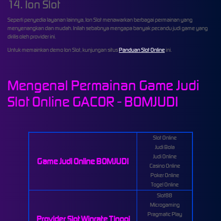
14. Ion Slot
Seperti penyedia layanan lainnya, Ion Slot menawarkan berbagai permainan yang
menyenangkan dan mudah. Inilah sebabnya mengapa banyak pecandu judi game yang
dirilis oleh provider ini.
Untuk memainkan demo Ion Slot, kunjungan situs
Panduan Slot Online
ini.
Mengenal Permainan Game Judi
Slot Online GACOR - BOMJUDI
Slot Online
Judi Bola
Judi Online
Game Judi Online BOMJUDI
Casino Online
Poker Online
Togel Online
Slot88
Microgaming
Pragmatic Play
Provider Slot Winrate Tinggi