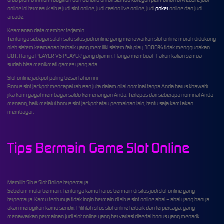
online ini termasuk situs judi slot online, judi casino live online, judi
poker
online dan judi
arcade.
Keamanan data member terjamin
Tentunya sebagai salah satu situs judi online yang menawarkan slot online murah didukung
oleh sistem keamanan terbaik yang memiliki sistem fair play 1000% tidak menggunakan
BOT. Hanya PLAYER VS PLAYER yang dijamin. Hanya membuat 1 akun kalian semua
sudah bisa menikmati games yang ada.
Slot online jackpot paling besar tahun ini
Bonus slot jackpot mencapai ratusan juta dalam nilai nominal tanpa Anda harus khawatir
jika kami gagal membayar saldo kemenangan Anda. Terlepas dari seberapa nominal Anda
menang, baik melalui bonus slot jackpot atau permainan lain, tentu saja kami akan
membayar.
Tips Bermain Game Slot Online
Memilih Situs Slot Online terpercaya
Sebelum mulai bermain, tentunya kamu harus bermain di situs judi slot online yang
terpercaya. Kamu tentunya tidak ingin bermain di situs slot online abal – abal yang hanya
akan merugikan kamu sendiri. Pilihlah situs slot online terbaik dan terpercaya, yang
menawarkan permainan judi slot online yang bervariasi disertai bonus yang menarik.