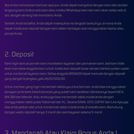
Jika Anda memerlukan bantuan apa pun, Anda dapat mengobrol dengan kami dari obrolan
langsung kami di situs web kami atau melalui WhatsApp kami dan kami akan selalu ada di
sini, dengan senang hati membantu Anda.
Setelah Anda terdaftar, Anda dapat melanjutkan ke langkah berikutnya, di mana Anda
dapat melakukan deposit dengan kami dalam berbagai cara menggunakan laptop atau
ponsel Anda.
2. Deposit
Kami ingin semua pemain kami merasakan layanan dan permainan kami. Jadi kami tidak
akan memaksa anggota kami untuk melakukan deposit besar ratusan bahkan jutaan rupiah
untuk menikmati layanan kami. Setiap anggota BOMJUDI dapat memulai dengan deposit
yang sangat terjangkau yaitu Rp50.000,00.
Untuk member yang ingin menambah saldonya untuk bermain, anda bisa menggunakan
beragam jenis bank lokal Indonesia yang sudah kami sediakan diantaranya seperti BCA,
BNI, BRI dan Mandiri. Atau anda juga bisa menambah saldo modal anda dengan
menggunakan saldo pulsa Telkomsel dan XL. Sarana DANA, OVO, GOPAY dan Link Aja juga
bisa anda jadikan alat untuk menambah saldo modal anda di website kami. Berhubung
dengan waktu deposit hanya 3 menit dan pembayaran selama 5 menit.
3. Mendapati Atau Klaim Bonus Anda !