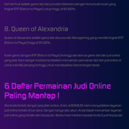
Hot Hot Fruit adalah game slot dari provider Habanero dengan tema buah-buah yang
tingkat RTP (Return to Player) cukup tinggi, di 95,80%.
8. Queen of Alexandria
Queen of Alexandria adalah game slot dari provider Microgaming yang memiliki tingkat RTP
(Return to Player) tinggi di 95,60%.
Itulah game dengan RTP (Return to Player) tertinggi dari semua game slot dan judi online
yang ada. Kami sangat merekomendasikan memainkan permainan slot dan judi online ini
untuk memiliki peluang tertinggi untuk mendapatkan kemenangan besar.
6 Daftar Permainan Judi Online
Paling Mantap !
Jika Anda tertarik dengan perjudian online, di sini, di BOMJUDI, kami menyediakan layanan
judi online terbaik di luar sana. Dengan hanya satu akun, Anda dapat memainkan layanan
judi online yang terbaik dan terpopuler. Berikut kami berikan kepada Anda 6 judi terpopuler: