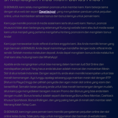
Di BOMJUDI, kami selalu mengadakan promosi untuk member kami. Kami bekerja sama
dengan situs web lain seperti
DapetJackpot
, yang menyediakan panduan untuk perjudian
online, untuk memberikan setoran bonus dan bonus lainnya untuk pemain kami.
Kami juga memiliki promosi di media sosial kami serta situs web kami. Namun, promosi
khusus ini tidak akan berlangsung selamanya! Kunjungi website kami atau ikuti media sosial
kami untuk menjadi yang pertama mengetahui tentang promosi ini dan mengklaim bonus
Anda!
Kami juga menawarkan kode refferal di antara anggota kami. Jika Anda memiliki teman yang
ingin bermain di BOMJUDI, Anda dapat memintanya mendaftar dengan kode refferal Anda
sendiri. Setelah mereka melakukan deposit, Anda dapat mengklaim bonus Anda melalui live
chat kami atau hubungi kami dari WhatsApp!
Apabila anda menginginkan untuk bisa menang dalam bermain Judi Slot Online dan
mendapatkan jackpot. Yang harus anda lakukan adalah mencari dan memainkan Mesin
Slot di situs terbaik Indonesia. Dengan seperti itu anda akan memiliki kesempatan untuk bisa
meraih kemenangan. Ayo tunggu apalagi sekarang juga mainkan mesin slot dengan RTP
(Return to Player) tinggi dan pilihlah penyedia dan agen mesin slot online yang resmi dan
bersertifikat. Semakin besar peluang anda untuk bisa meraih kemenangan dengan mudah,
situs kami juga menyediakan beragam macam Promo dan Bonus yang bisa anda klaim
dengan mudah. Bonus tersebut adalah seperti diantaranya Bonus New Member, Cashback
Khusus Sportsbook, Bonus Rollingan, dan yang paling banyak di minati oleh member ialah
Menang Kalah Tetap Cuan.
Di BOMJUDI, kami ingin para pemain kami memiliki pengalaman perjudian online dan slot
online kelas dunia. Tidak perlu ragu untuk menggunakan dan bermain di website kami