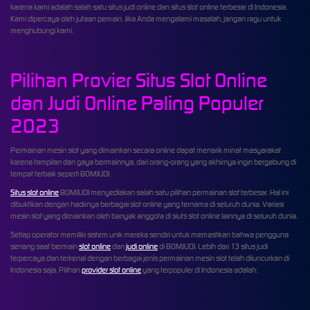
karena kami adalah salah satu situs judi online dan situs slot online terbesar di Indonesia.
Kami dipercaya oleh jutaan pemain. Jika Anda mengalami masalah, jangan ragu untuk
menghubungi kami.
Pilihan Provier Situs Slot Online
dan Judi Online Paling Populer
2023
Permainan mesin slot yang dimainkan secara online dapat menarik minat masyarakat
karena tampilan dan gaya bermainnya, dari orang-orang yang akhirnya ingin bergabung di
tempat terbaik seperti BOMJUDI.
Situs slot online
BOMJUDI menyediakan salah satu pilihan permainan slot terbesar. Hal ini
dibuktikan dengan hadirnya berbagai slot online yang ternama di seluruh dunia. Variasi
mesin slot yang dimainkan oleh banyak anggota di siuts slot online lainnya di seluruh dunia.
Setiap operator memiliki sistem unik mereka sendiri untuk memastikan bahwa pengguna
senang saat bermain
slot online
dan
judi online
di BOMJUDI. Lebih dari 13 situs judi
terpercaya dan terkenal dengan berbagai jenis permainan mesin slot telah diluncurkan di
Indonesia saja. Pilihan
provider slot online
yang terpopuler di Indonesia adalah: