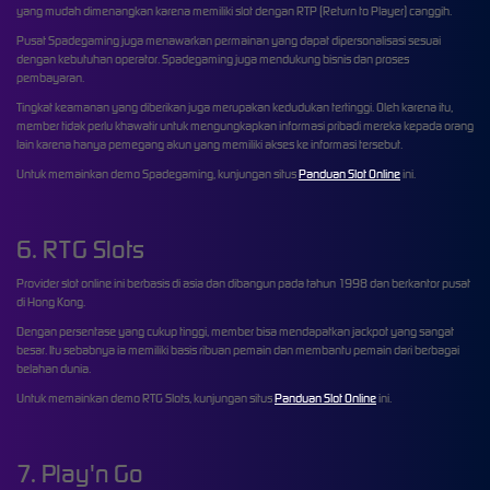
yang mudah dimenangkan karena memiliki slot dengan RTP (Return to Player) canggih.
Pusat Spadegaming juga menawarkan permainan yang dapat dipersonalisasi sesuai
dengan kebutuhan operator. Spadegaming juga mendukung bisnis dan proses
pembayaran.
Tingkat keamanan yang diberikan juga merupakan kedudukan tertinggi. Oleh karena itu,
member tidak perlu khawatir untuk mengungkapkan informasi pribadi mereka kepada orang
lain karena hanya pemegang akun yang memiliki akses ke informasi tersebut.
Untuk memainkan demo Spadegaming, kunjungan situs
Panduan Slot Online
ini.
6. RTG Slots
Provider slot online ini berbasis di asia dan dibangun pada tahun 1998 dan berkantor pusat
di Hong Kong.
Dengan persentase yang cukup tinggi, member bisa mendapatkan jackpot yang sangat
besar. Itu sebabnya ia memiliki basis ribuan pemain dan membantu pemain dari berbagai
belahan dunia.
Untuk memainkan demo RTG Slots, kunjungan situs
Panduan Slot Online
ini.
7. Play'n Go