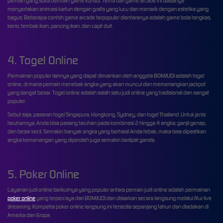
pemain yang suka bermain game konsol. Tema dari game arcade ini biasanya
menyertakan animasi kartun dengan grafis yang lucu dan menarik dengan estetika yang
bagus. Beberapa contoh game arcade terpopuler diantaranya adalah game bola tangkas,
keno, tembak ikan, pancing ikan, dan capit duit.
4. Togel Online
Permainan populer lainnya yang dapat dimainkan oleh anggota BOMJUDI adalah togel
online, di mana pemain menebak angka yang akan muncul dan memenangkan jackpot
yang sangat besar. Togel online adalah salah satu judi online yang tradisional dan sangat
populer.
Sebut saja, pasaran togel Singapura, Hongkong, Sydney, dan togel Thailand. Untuk jenis
taruhannya, Anda bisa pasang taruhan pada kombinasi 2 hingga 4 angka, ganjil genap,
dan besar kecil. Semakin banyak angka yang berhasil Anda tebak, maka bisa dipastikan
angka kemenangan yang diperoleh juga semakin berlipat ganda.
5. Poker Online
Layanan judi online berikutnya yang populer antara pemain judi online adalah permainan
poker online
yang terpercaya dari BOMJUDI dan disiarkan secara langsung melalui fitur live
streaming. Kompetisi poker online langsung ini tersedia sepanjang tahun dan diadakan di
Amerka dan Eropa.