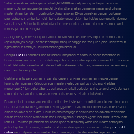
Sebagai salah satu situs game terbaik, BOMJUDI sangat penting ketika pemain ingin
menang dengan segera dan mudah. Hal ini dikarenakan permainan mesin slot dikenal
mudah dimainkan dan mudah untuk dimenangkan. Dikombinasikan dengan berbagai
promosi yang memberikan lebih banyak dukungan dalam bentuk bonus menarik, nilainya
sangat besar. Selain itu, jika Anda dapat memenangkan jackpot, nilai kemenangan Anda
tentu saja akan meningkat.
Apalagi, dengan investasi puluhan ribu rupiah, Anda bisa berkesempatan mendapatkan
rejeki di proyek-proyek besar seperti puluhan juta hingga ratusan juta rupiah. Tidak semua
agen dapat membayar untuk kemenangan besar ini.
Hanya
BOMJUDI
berlisensi dan berlisensi yang dapat membayar bonus tambahan ini.
Lisensi ini menjamin semua tanda tangan bahwa anggota dapat dengan mudah menerima
hibah. Hal ini terutama berlaku dalam hal kerahasiaan informasi, termasuk simpanan yang
disimpan oleh anggota.
Oleh karena itu, para pemain mesin slot dapat menikmati permainan mereka dengan
tenang dan nyaman. Kalaupun ada masalah, kalau panggil control panel kita bisa
menunggu 24 jam sehari. Semua pertanyaan terkait perjudian online akan dijawab dengan
ramah dan sopan, dan kami akan memberikan solusi terbaik untuk Anda.
Beragam jenis permainan perjudian online diwebsite kami memiliki banyak permainan yang
bisa anda mainkan dengan mudah sehingga membuat anda tidak merasakan kebosanan
dalam bermain di situs kami. Hal ini karena kami juga menawarkan permainan sepak bola
online, casino online, ikan online, dan IDNplay poker. Sebagai Agen Slot Online Terbaik, ada
total 60+ taruhan permainan slot online yang tersedia bagi Anda untuk memenangkan
jackpot global. Di tahun ini, Kami berhasil menjadikan pilihan nomor satu sebagai
situs slot
online
, uang riil paling memuaskan bagi member, dimulai dari kualitas layanan dan