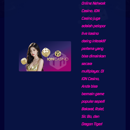
Online Network
Casino. ION
Casino juga
adalah pelopor
live kasino
daring interaktif
pertama yang
bisa dimainkan
secara
multiplayer. Di
ION Casino,
Anda bisa
bermain game
populer seperti
Bakarat, Rolet,
Sic Bo, dan
Dragon Tiger!