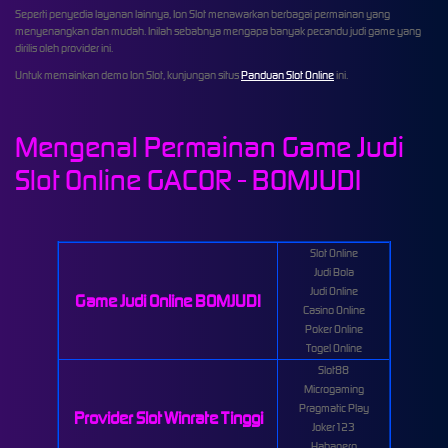
Seperti penyedia layanan lainnya, Ion Slot menawarkan berbagai permainan yang
menyenangkan dan mudah. Inilah sebabnya mengapa banyak pecandu judi game yang
dirilis oleh provider ini.
Untuk memainkan demo Ion Slot, kunjungan situs
Panduan Slot Online
ini.
Mengenal Permainan Game Judi
Slot Online GACOR - BOMJUDI
Slot Online
Judi Bola
Judi Online
Game Judi Online BOMJUDI
Casino Online
Poker Online
Togel Online
Slot88
Microgaming
Pragmatic Play
Provider Slot Winrate Tinggi
Joker123
Habanero