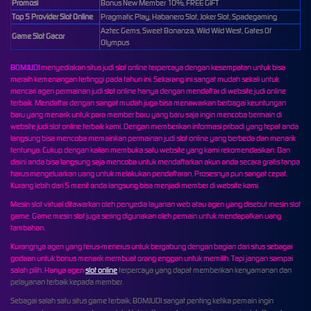
Promosi
Bonus New Member 10%, FREE GIFT
Top 5 Provider Slot Online
Pragmatic Play, Habanero Slot, Joker Slot, Spadegaming
Aztec Gems, Sweet Bonanza, Wild Wild West, Gates Of
Game Slot Gacor
Olympus
BOMJUDI
menyediakan situs judi slot online terpercaya dengan kesempatan untuk bisa
meraih kemenangan tertinggi pada tahun ini. Sekarang ini sangat mudah sekali untuk
mencari agen permainan judi slot online hanya dengan mendaftar di website judi online
terbaik. Mendaftar dengan sangat mudah juga bisa menawarkan berbagai keuntungan
baru yang menarik untuk para member baru yang baru saja ingin mencoba bermain di
website judi slot online terbaik kami. Dengan memberikan informasi pribadi yang tepat anda
langsung bisa mencoba memainkan permainan judi slot online yang berbeda dan menarik
tentunya. Cukup dengan kalian membuka satu website yang kami rekomendasikan. Dan
disini anda bisa langsung saja mencoba untuk mendaftarkan akun anda secara gratis tanpa
harus mengeluarkan uang untuk melakukan pendaftaran. Prosesnya pun sangat cepat.
Kurang lebih dari 5 menit anda langsung bisa menjadi member di website kami.
Mesin slot virtual ditawarkan oleh penyedia layanan web atau agen yang disebut mesin slot
game. Game mesin slot juga sering digunakan oleh pemain untuk mendapatkan uang
tambahan.
Kurangnya agen yang terus-menerus untuk bergabung dengan bagian dari situs sebagai
godaan untuk bonus menarik membuat orang enggan untuk memilih. Tapi jangan sampai
salah pilih. Hanya agen
slot online
terpercaya yang dapat memberikan kenyamanan dan
pelayanan terbaik kepada member.
Sebagai salah satu situs game terbaik, BOMJUDI sangat penting ketika pemain ingin