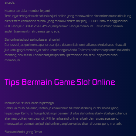
arcade.
Keamanan data member terjamin
Tentunya sebagai salah satu situs judi online yang menawarkan slot online murah didukung
oleh sistem keamanan terbaik yang memiliki sistem fair play 1000% tidak menggunakan
BOT. Hanya PLAYER VS PLAYER yang dijamin. Hanya membuat 1 akun kalian semua
sudah bisa menikmati games yang ada.
Slot online jackpot paling besar tahun ini
Bonus slot jackpot mencapai ratusan juta dalam nilai nominal tanpa Anda harus khawatir
jika kami gagal membayar saldo kemenangan Anda. Terlepas dari seberapa nominal Anda
menang, baik melalui bonus slot jackpot atau permainan lain, tentu saja kami akan
membayar.
Tips Bermain Game Slot Online
Memilih Situs Slot Online terpercaya
Sebelum mulai bermain, tentunya kamu harus bermain di situs judi slot online yang
terpercaya. Kamu tentunya tidak ingin bermain di situs slot online abal – abal yang hanya
akan merugikan kamu sendiri. Pilihlah situs slot online terbaik dan terpercaya, yang
menawarkan permainan judi slot online yang bervariasi disertai bonus yang menarik.
Siapkan Modal yang Besar