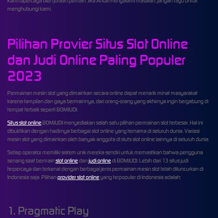
Kami dipercaya oleh jutaan pemain. Jika Anda mengalami masalah, jangan ragu untuk
menghubungi kami.
Pilihan Provier Situs Slot Online
dan Judi Online Paling Populer
2023
Permainan mesin slot yang dimainkan secara online dapat menarik minat masyarakat
karena tampilan dan gaya bermainnya, dari orang-orang yang akhirnya ingin bergabung di
tempat terbaik seperti BOMJUDI.
Situs slot online
BOMJUDI menyediakan salah satu pilihan permainan slot terbesar. Hal ini
dibuktikan dengan hadirnya berbagai slot online yang ternama di seluruh dunia. Variasi
mesin slot yang dimainkan oleh banyak anggota di siuts slot online lainnya di seluruh dunia.
Setiap operator memiliki sistem unik mereka sendiri untuk memastikan bahwa pengguna
senang saat bermain
slot online
dan
judi online
di BOMJUDI. Lebih dari 13 situs judi
terpercaya dan terkenal dengan berbagai jenis permainan mesin slot telah diluncurkan di
Indonesia saja. Pilihan
provider slot online
yang terpopuler di Indonesia adalah:
1. Pragmatic Play