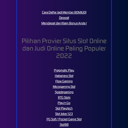
Cara Daftar Jadi Member BOMJUDI
Deposit
Mendapat dan Klaim Bonus Anda !
Pilihan Provier Situs Slot Online
dan Judi Online Paling Populer
2022
Pragmatic Play
Habanero Slot
Flow Gaming
Microgaming Slot
Spadegaming
RTG Slots
Play'n Go
Slot Playtech
Slot Joker123
PG Soft/ Pocket Game Slot
Slot88