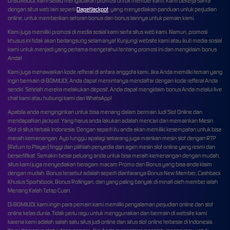
Di BOMJUDI, kami selalu mengadakan promosi untuk member kami. Kami bekerja sama
dengan situs web lain seperti
DapetJackpot
, yang menyediakan panduan untuk perjudian
online, untuk memberikan setoran bonus dan bonus lainnya untuk pemain kami.
Kami juga memiliki promosi di media sosial kami serta situs web kami. Namun, promosi
khusus ini tidak akan berlangsung selamanya! Kunjungi website kami atau ikuti media sosial
kami untuk menjadi yang pertama mengetahui tentang promosi ini dan mengklaim bonus
Anda!
Kami juga menawarkan kode refferal di antara anggota kami. Jika Anda memiliki teman yang
ingin bermain di BOMJUDI, Anda dapat memintanya mendaftar dengan kode refferal Anda
sendiri. Setelah mereka melakukan deposit, Anda dapat mengklaim bonus Anda melalui live
chat kami atau hubungi kami dari WhatsApp!
Apabila anda menginginkan untuk bisa menang dalam bermain Judi Slot Online dan
mendapatkan jackpot. Yang harus anda lakukan adalah mencari dan memainkan Mesin
Slot di situs terbaik Indonesia. Dengan seperti itu anda akan memiliki kesempatan untuk bisa
meraih kemenangan. Ayo tunggu apalagi sekarang juga mainkan mesin slot dengan RTP
(Return to Player) tinggi dan pilihlah penyedia dan agen mesin slot online yang resmi dan
bersertifikat. Semakin besar peluang anda untuk bisa meraih kemenangan dengan mudah,
situs kami juga menyediakan beragam macam Promo dan Bonus yang bisa anda klaim
dengan mudah. Bonus tersebut adalah seperti diantaranya Bonus New Member, Cashback
Khusus Sportsbook, Bonus Rollingan, dan yang paling banyak di minati oleh member ialah
Menang Kalah Tetap Cuan.
Di BOMJUDI, kami ingin para pemain kami memiliki pengalaman perjudian online dan slot
online kelas dunia. Tidak perlu ragu untuk menggunakan dan bermain di website kami
karena kami adalah salah satu situs judi online dan situs slot online terbesar di Indonesia.