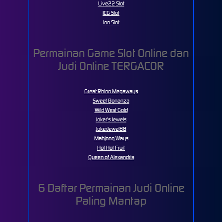
Live22 Slot
ICG Slot
Ion Slot
Permainan Game Slot Online dan
Judi Online TERGACOR
Great Rhino Megaways
Sweet Bonanza
Wild West Gold
Joker's Jewels
JokerJewel88
Mahjong Ways
Hot Hot Fruit
Queen of Alexandria
6 Daftar Permainan Judi Online
Paling Mantap