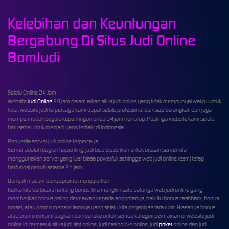
Kelebihan dan Keuntungan
Bergabung Di Situs Judi Online
BomJudi
Selalu Online 24 Jam
Website
Judi Online
24 jam dalam artian situs judi online yang tidak mempunyai waktu untuk
tidur, website judi terpercaya kami dapat selalu profesional dan siap berangkat, dan juga
mempermudah segala kepentingan anda 24 jam non stop. Pastinya website kami selalu
berusaha untuk menjadi yang terbaik di Indonesia.
Penyedia server judi online terpercaya
Server adalah bagian terpenting, jadi bisa dipastikan untuk urusan server kita
menggunakan server yang luar biasa powerfull sehingga web judi online resmi tetap
berfungsi penuh selama 24 jam.
Banyak macam bonus promo menggiurkan
Ketika kita berbicara tentang bonus, kita mungkin satu-satunya web judi online yang
memberikan bonus paling dermawan kepada anggotanya, baik itu bonus cashback, bonus
omset, atau promo menarik lainnya yang selalu kita pegang secara rutin. Biasanya bonus
atau promo ini kami bagikan dan berlaku untuk semua kategori permainan di website judi
online ini termasuk situs judi slot online, judi casino live online, judi
poker
online dan judi