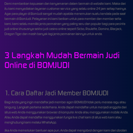
Demi memberikan kepuasan dan kenyamanan dalam bermain di website kami. Maka dari
itu kami menyediakan layanan customer service yang selalu online 24 jam setiap harinya.
Agar para player di BomJudi sangat mudah apabila menemukan suatu kendala pada saat
bermain di BomJudi. Pelayanan ini kami berikan untuk para member dan member setia
kami. kami selalu memiliki jenis permainan yang paling seru dan populer bagi para pecinta
judi online khususnya sektor judi casino online seperti Sicbo, Roulette, Domino, Blacjack,
Dragon Tiger dan masih banyak lagi jenis permainan lainnya untuk anda.
3 Langkah Mudah Bermain Judi
Online di BOMJUDI
1. Cara Daftar Jadi Member BOMJUDI
Bagi Anda yang ingin mendaftar jadi member agen BOMJUDI tidak perlu merasa ragu atau
bingung. Langkah pertama sederhana. Anda dapat mendaftar untuk menjadi anggota dari
situs web Anda menggunakan browser di komputer Anda atau menggunakan mobile Anda.
Atau Anda dapat mendaftar menggunakan fungsi live chat kami di situs web kami atau
menghubungi kami melalui WhatsApp.
Jika Anda memerlukan bantuan apa pun, Anda dapat mengobrol dengan kami dari obrolan