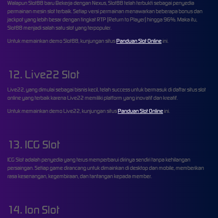
Walapun Slot88 baru Bekerja dengan Nexus, Slot88 telah terbukti sebagai penyedia
permainan mesin slot terbaik. Setiap versi permainan menawarkan beberapa bonus dan
jackpot yang lebih besar dengan tingkat RTP (Return to Player) hingga 96%. Maka itu,
Slot88 menjadi salah satu slot yang terpopuler.
Untuk memainkan demo Slot88, kunjungan situs
Panduan Slot Online
ini.
12. Live22 Slot
Live22, yang dimulai sebagai bisnis kecil, telah success untuk bermasuk di daftar situs slot
online yang terbaik karena Live22 memiliki platform yang inovatif dan kreatif.
Untuk memainkan demo Live22, kunjungan situs
Panduan Slot Online
ini.
13. ICG Slot
ICG Slot adalah penyedia yang terus memperbarui dirinya sendiri tanpa kehilangan
persaingan. Setiap game dirancang untuk dimainkan di desktop dan mobile, memberikan
rasa kesenangan, kegembiraan, dan tantangan kepada member.
14. Ion Slot