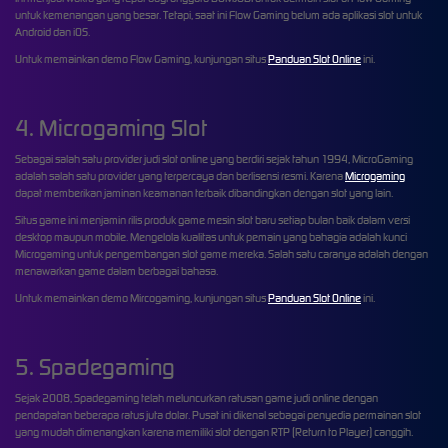
untuk kemenangan yang besar. Tetapi, saat ini Flow Gaming belum ada aplikasi slot untuk
Android dan iOS.
Untuk memainkan demo Flow Gaming, kunjungan situs
Panduan Slot Online
ini.
4. Microgaming Slot
Sebagai salah satu provider judi slot online yang berdiri sejak tahun 1994, MicroGaming
adalah salah satu provider yang terpercaya dan berlisensi resmi. Karena
Microgaming
dapat memberikan jaminan keamanan terbaik dibandingkan dengan slot yang lain.
Situs game ini menjamin rilis produk game mesin slot baru setiap bulan baik dalam versi
desktop maupun mobile. Mengelola kualitas untuk pemain yang bahagia adalah kunci
Microgaming untuk pengembangan slot game mereka. Salah satu caranya adalah dengan
menawarkan game dalam berbagai bahasa.
Untuk memainkan demo Mircogaming, kunjungan situs
Panduan Slot Online
ini.
5. Spadegaming
Sejak 2008, Spadegaming telah meluncurkan ratusan game judi online dengan
pendapatan beberapa ratus juta dolar. Pusat ini dikenal sebagai penyedia permainan slot
yang mudah dimenangkan karena memiliki slot dengan RTP (Return to Player) canggih.