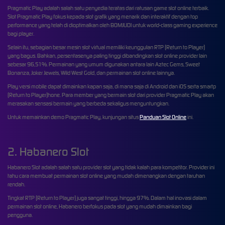
Pragmatic Play adalah salah satu penyedia teratas dari ratusan game slot online terbaik.
Slot Pragmatic Play fokus kepada slot grafik yang menarik dan interaktif dengan top
performance yang telah di dioptimalkan oleh BOMJUDI untuk world-class gaming experience
bagi player.
Selain itu, sebagian besar mesin slot virtual memiliki keunggulan RTP (Return to Player)
yang bagus. Bahkan, persentasenya paling tinggi dibandingkan slot online provider lain
sebesar 96,51%. Permainan yang umum digunakan antara lain Aztec Gems, Sweet
Bonanza, Joker Jewels, Wild West Gold, dan permainan slot online lainnya.
Play versi mobile dapat dimainkan kapan saja, di mana saja di Android dan iOS serta smartp
(Return to Player)hone. Para member yang bermain slot dari provider Pragmatic Play akan
merasakan sensasi bermain yang berbeda sekaligus menguntungkan.
Untuk memainkan demo Pragmatic Play, kunjungan situs
Panduan Slot Online
ini.
2. Habanero Slot
Habanero Slot adalah salah satu provider slot yang tidak kalah para kompetitor. Provider ini
tahu cara membuat permainan slot online yang mudah dimenangkan dengan taruhan
rendah.
Tingkat RTP (Return to Player) juga sangat tinggi, hingga 97%. Dalam hal inovasi dalam
permainan slot online, Habanero berfokus pada slot yang mudah dimainkan bagi
pengguna.