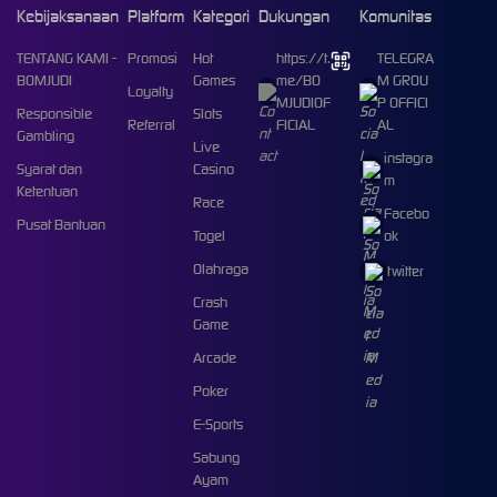
Kebijaksanaan
Platform
Kategori
Dukungan
Komunitas
TENTANG KAMI -
Promosi
Hot
https://t.
TELEGRA
BOMJUDI
Games
me/BO
M GROU
Loyalty
MJUDIOF
P OFFICI
Responsible
Slots
Referral
FICIAL
AL
Gambling
Live
instagra
Syarat dan
Casino
m
Ketentuan
Race
Facebo
Pusat Bantuan
Togel
ok
Olahraga
twitter
Crash
Game
Arcade
Poker
E-Sports
Sabung
Ayam